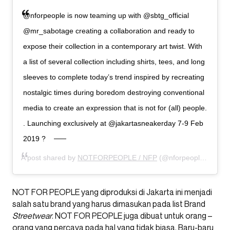
@nforpeople is now teaming up with @sbtg_official
@mr_sabotage creating a collaboration and ready to
expose their collection in a contemporary art twist. With
a list of several collection including shirts, tees, and long
sleeves to complete today’s trend inspired by recreating
nostalgic times during boredom destroying conventional
media to create an expression that is not for (all) people.
. Launching exclusively at @jakartasneakerday 7-9 Feb
2019 ?
A post shared by
NOTFORPEOPLE / NFP
(@nforpeople) on
Feb
NOT FOR PEOPLE yang diproduksi di Jakarta ini menjadi
salah satu brand yang harus dimasukan pada list Brand
Streetwear
. NOT FOR PEOPLE juga dibuat untuk orang –
orang yang percaya pada hal yang tidak biasa. Baru-baru