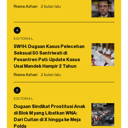
Risma Azhari
2 bulan lalu
4
EDITORIAL
5W1H: Dugaan Kasus Pelecehan
Seksual 50 Santriwati di
Pesantren Pati: Update Kasus
Usai Mandek Hampir 2 Tahun
Risma Azhari
2 bulan lalu
5
EDITORIAL
Dugaan Sindikat Prostitusi Anak
di Blok M yang Libatkan WNA:
Dari Cuitan di X hingga ke Meja
Polda