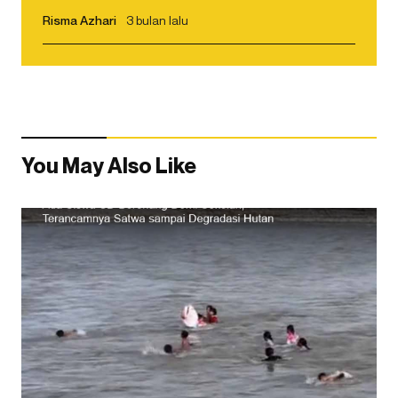
Risma Azhari
3 bulan lalu
You May Also Like