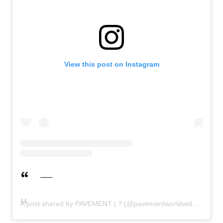
View this post on Instagram
A post shared by PAVEMENT | ? (@pavementworldwide)
on
Nov