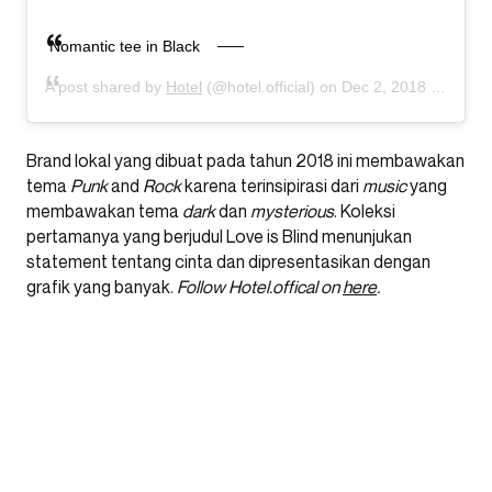
Nomantic tee in Black
A post shared by
Hotel
(@hotel.official) on
Dec 2, 2018 at 2:25am PST
Brand lokal yang dibuat pada tahun 2018 ini membawakan
tema
Punk
and
Rock
karena terinsipirasi dari
music
yang
membawakan tema
dark
dan
mysterious
. Koleksi
pertamanya yang berjudul Love is Blind menunjukan
statement tentang cinta dan dipresentasikan dengan
grafik yang banyak.
Follow Hotel.offical on
here
.