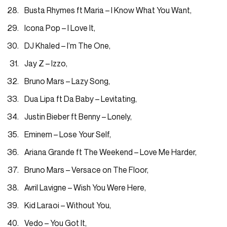
Busta Rhymes ft Maria – I Know What You Want,
Icona Pop – I Love It,
DJ Khaled – I’m The One,
Jay Z – Izzo,
Bruno Mars – Lazy Song,
Dua Lipa ft Da Baby – Levitating,
Justin Bieber ft Benny – Lonely,
Eminem – Lose Your Self,
Ariana Grande ft The Weekend – Love Me Harder,
Bruno Mars – Versace on The Floor,
Avril Lavigne – Wish You Were Here,
Kid Laraoi – Without You,
Vedo – You Got It,