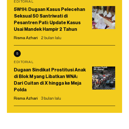
EDITORIAL
5W1H: Dugaan Kasus Pelecehan
Seksual 50 Santriwati di
Pesantren Pati: Update Kasus
Usai Mandek Hampir 2 Tahun
Risma Azhari
2 bulan lalu
5
EDITORIAL
Dugaan Sindikat Prostitusi Anak
di Blok M yang Libatkan WNA:
Dari Cuitan di X hingga ke Meja
Polda
Risma Azhari
3 bulan lalu