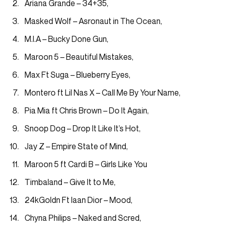
Ariana Grande – 34+35,
Masked Wolf – Asronaut in The Ocean,
M.I.A – Bucky Done Gun,
Maroon 5 – Beautiful Mistakes,
Max Ft Suga – Blueberry Eyes,
Montero ft Lil Nas X – Call Me By Your Name,
Pia Mia ft Chris Brown – Do It Again,
Snoop Dog – Drop It Like It’s Hot,
Jay Z – Empire State of Mind,
Maroon 5 ft Cardi B – Girls Like You
Timbaland – Give It to Me,
24kGoldn Ft Iaan Dior – Mood,
Chyna Philips – Naked and Scred,