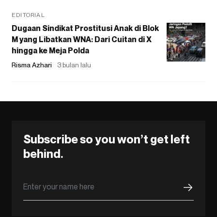
EDITORIAL
Dugaan Sindikat Prostitusi Anak di Blok
M yang Libatkan WNA: Dari Cuitan di X
hingga ke Meja Polda
Risma Azhari
3 bulan lalu
Subscribe so you won’t get left
behind.