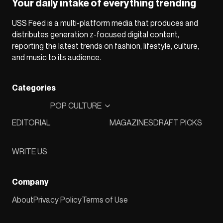
Your daily intake of everything trending
USS Feed is a multi-platform media that produces and
distributes generation z-focused digital content,
reporting the latest trends on fashion, lifestyle, culture,
and music to its audience.
Categories
POP CULTURE
EDITORIAL
MAGAZINES
DRAFT PICKS
WRITE US
Company
About
Privacy Policy
Terms of Use