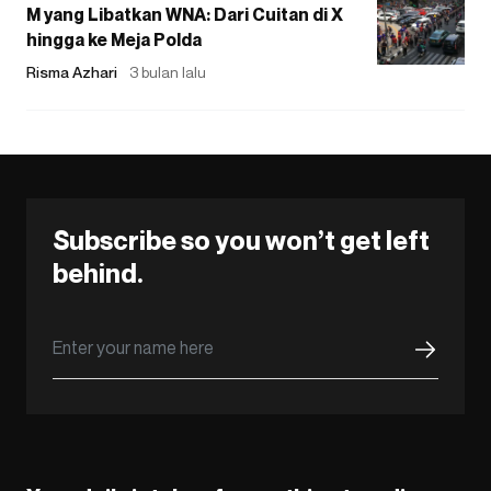
M yang Libatkan WNA: Dari Cuitan di X
hingga ke Meja Polda
Risma Azhari
3 bulan lalu
Subscribe so you won’t get left
behind.