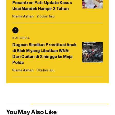
Pesantren Pati: Update Kasus
Usai Mandek Hampir 2 Tahun
Risma Azhari
2 bulan lalu
5
EDITORIAL
Dugaan Sindikat Prostitusi Anak
di Blok M yang Libatkan WNA:
Dari Cuitan di X hingga ke Meja
Polda
Risma Azhari
3 bulan lalu
You May Also Like