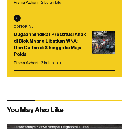
Risma Azhari
2 bulan lalu
5
EDITORIAL
Dugaan Sindikat Prostitusi Anak
di Blok M yang Libatkan WNA:
Dari Cuitan di X hingga ke Meja
Polda
Risma Azhari
3 bulan lalu
You May Also Like