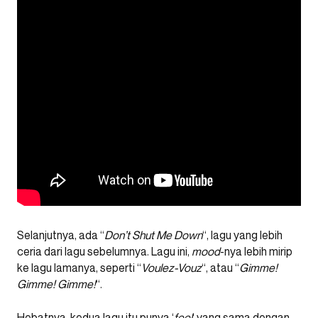
Selanjutnya, ada “
Don’t Shut Me Down
“, lagu yang lebih
ceria dari lagu sebelumnya. Lagu ini,
mood
-nya lebih mirip
ke lagu lamanya, seperti “
Voulez-Vouz
“, atau “
Gimme!
Gimme! Gimme!
“.
Hebatnya, kedua lagu itu punya ‘
feel
‘ yang sama dengan