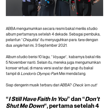
ABBA mengumumkan secara resmi bakal merilis studio
album pertamanya setelah 4 dekade. Sebagai pembuka,
pelantun “
Chiquitita
” itu menyuguhkan para
fans
dengan
dua
single
hari ini, 3 September 2021.
Album studio berisi 10 lagu, “
Voyage
“, kabarnya bakal rilis
5 November nanti. Selain itu, mereka juga mengumumkan
konser virtual, di mana versi avatar dari grup itu bakal
tampil di
London’s Olympic Park
Mei mendatang.
Siap dengerin musik terbaru dari ABBA?
Check ’em out!
“
I Still Have Faith In You
” dan “
Don’t
Shut Me Down
“, pertama setelah 4