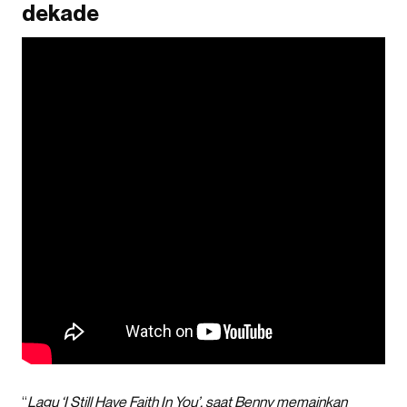
dekade
“
Lagu ‘I Still Have Faith In You’, saat Benny memainkan