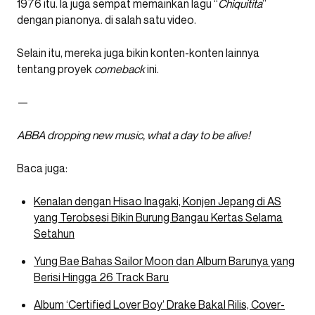
1976 itu. Ia juga sempat memainkan lagu “
Chiquitita
”
dengan pianonya. di salah satu video.
Selain itu, mereka juga bikin konten-konten lainnya
tentang proyek
comeback
ini.
—
ABBA dropping new music, what a day to be alive!
Baca juga:
Kenalan dengan Hisao Inagaki, Konjen Jepang di AS
yang Terobsesi Bikin Burung Bangau Kertas Selama
Setahun
Yung Bae Bahas Sailor Moon dan Album Barunya yang
Berisi Hingga 26 Track Baru
Album ‘Certified Lover Boy’ Drake Bakal Rilis, Cover-