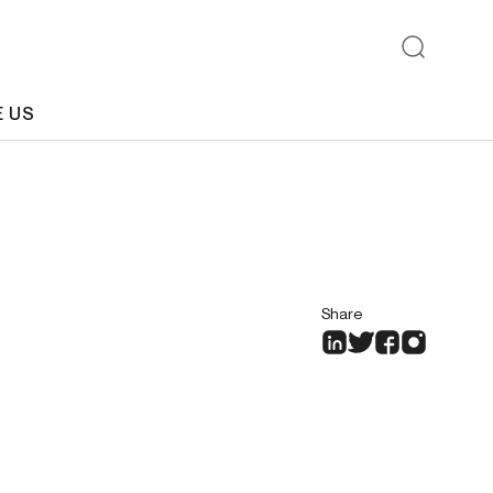
E US
Share