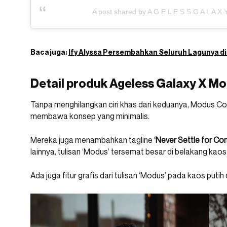
A post shared by A G E L E S S G A L A X
Baca juga:
Ify Alyssa Persembahkan Seluruh Lagunya di 
Detail produk Ageless Galaxy X M
Tanpa menghilangkan ciri khas dari keduanya, Modus Co
membawa konsep yang minimalis.
Mereka juga menambahkan tagline
‘Never Settle for C
lainnya, tulisan ‘Modus’ tersemat besar di belakang kaos
Ada juga fitur grafis dari tulisan ‘Modus’ pada kaos puti