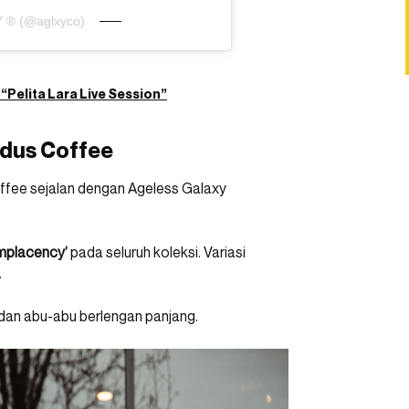
 Y ® (@aglxyco)
“Pelita Lara Live Session”
odus Coffee
ffee sejalan dengan Ageless Galaxy
omplacency’
pada seluruh koleksi. Variasi
.
h dan abu-abu berlengan panjang.