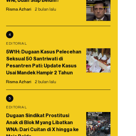
WNI, Udah Siap Belum?
Risma Azhari
2 bulan lalu
4
EDITORIAL
5W1H: Dugaan Kasus Pelecehan
Seksual 50 Santriwati di
Pesantren Pati: Update Kasus
Usai Mandek Hampir 2 Tahun
Risma Azhari
2 bulan lalu
5
EDITORIAL
Dugaan Sindikat Prostitusi
Anak di Blok M yang Libatkan
WNA: Dari Cuitan di X hingga ke