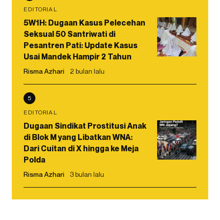
EDITORIAL
5W1H: Dugaan Kasus Pelecehan
Seksual 50 Santriwati di
Pesantren Pati: Update Kasus
Usai Mandek Hampir 2 Tahun
Risma Azhari
2 bulan lalu
5
EDITORIAL
Dugaan Sindikat Prostitusi Anak
di Blok M yang Libatkan WNA:
Dari Cuitan di X hingga ke Meja
Polda
Risma Azhari
3 bulan lalu