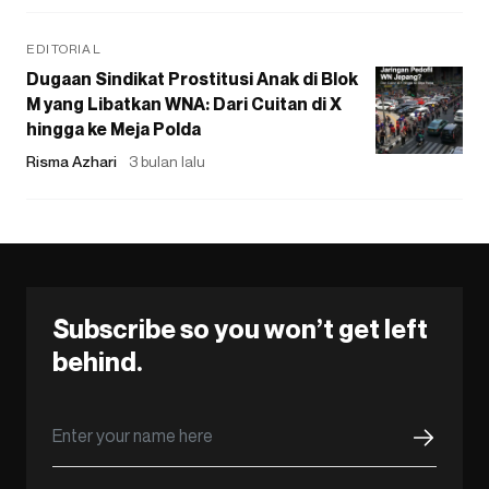
EDITORIAL
Dugaan Sindikat Prostitusi Anak di Blok
M yang Libatkan WNA: Dari Cuitan di X
hingga ke Meja Polda
Risma Azhari
3 bulan lalu
Subscribe so you won’t get left
behind.