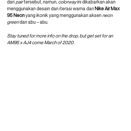
dari
pair
tersebut, namun,
colorway
ini dikabarkan akan
menggunakan desain dan iterasi warna dari
Nike Air Max
95 Neon
yang ikonik yang menggunakan aksen
neon
green
dan abu – abu.
Stay tuned for more info on the drop, but get set for an
AM95 x AJ4 come March of 2020.