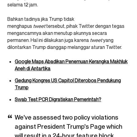
selama 12 jam.
Bahkan tadinya jika Trump tidak
menghapus
tweet
tersebut, pihak Twitter dengan tegas
mengancamnya akan menutup akunnya secara
permanen. Hal ini dilakukan juga karena
tweet
yang
dilontarkan Trump dianggap melanggar aturan Twitter.
Google Maps Abadikan Penemuan Kerangka Makhluk
Aneh di Antartika
Gedung Kongres US Capitol Diterobos Pendukung
Trump
Swab Test PCR Digratiskan Pemerintah?
We've assessed two policy violations
against President Trump's Page which
will result in a 24-hour feature block,