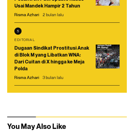
Usai Mandek Hampir 2 Tahun
Risma Azhari
2 bulan lalu
5
EDITORIAL
Dugaan Sindikat Prostitusi Anak
di Blok M yang Libatkan WNA:
Dari Cuitan di X hingga ke Meja
Polda
Risma Azhari
3 bulan lalu
You May Also Like