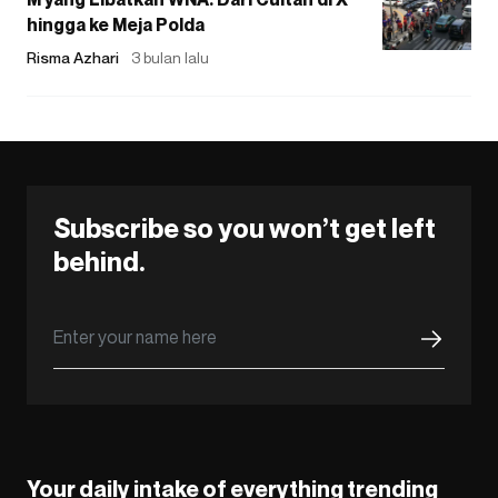
hingga ke Meja Polda
Risma Azhari
3 bulan lalu
Subscribe so you won’t get left
behind.
Your daily intake of everything trending