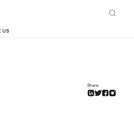
E US
Share