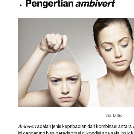
Pengertian
ambivert
Via: Brilio
Ambivert
adalah jenis kepribadian dari kombinasi antara
ini cenderung bisa beradaptasi di kondisi apa saja, baik