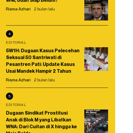
WNI, Udah Siap Belum?
Risma Azhari
2 bulan lalu
4
EDITORIAL
5W1H: Dugaan Kasus Pelecehan
Seksual 50 Santriwati di
Pesantren Pati: Update Kasus
Usai Mandek Hampir 2 Tahun
Risma Azhari
2 bulan lalu
5
EDITORIAL
Dugaan Sindikat Prostitusi
Anak di Blok M yang Libatkan
WNA: Dari Cuitan di X hingga ke