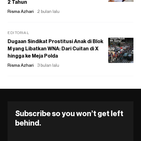
2 Tahun
Risma Azhari
2 bulan lalu
EDITORIAL
Dugaan Sindikat Prostitusi Anak di Blok
M yang Libatkan WNA: Dari Cuitan di X
hingga ke Meja Polda
Risma Azhari
3 bulan lalu
Subscribe so you won’t get left
behind.