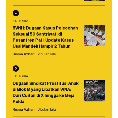
4
EDITORIAL
5W1H: Dugaan Kasus Pelecehan
Seksual 50 Santriwati di
Pesantren Pati: Update Kasus
Usai Mandek Hampir 2 Tahun
Risma Azhari
2 bulan lalu
5
EDITORIAL
Dugaan Sindikat Prostitusi Anak
di Blok M yang Libatkan WNA:
Dari Cuitan di X hingga ke Meja
Polda
Risma Azhari
3 bulan lalu