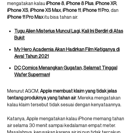
mengatakan kalau
iPhone 8
,
iPhone 8 Plus
,
iPhone XR
,
iPhone XS
,
iPhone XS Max
,
iPhone 11
,
iPhone 11 Pro
, dan
iPhone 11 Pro Max
itu bisa tahan air.
Tugu Alien Misterius Muncul Lagi, Kali Ini Berdiri di Atas
Bukit
My Hero Academia Akan Hadirkan Film Ketiganya di
Awal Tahun 2021
DC Comics Menangkan Gugatan, Selamat Tinggal
Wafer Superman!
Menurut AGCM,
Apple
membuat klaim yang tidak jelas
tentang produknya yang tahan air
. Mereka mengatakan
kalau klaim tersebut tidak sesuai dengan kenyataannya.
Katanya, Apple mengatakan kalau iPhone memang tahan
air selama 30 menit sampai kedalaman empat meter.
Masalahnya, kerusakan karena air ini pun tidak tercakup