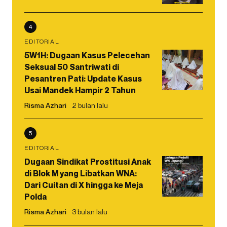
4
EDITORIAL
5W1H: Dugaan Kasus Pelecehan
Seksual 50 Santriwati di
Pesantren Pati: Update Kasus
Usai Mandek Hampir 2 Tahun
Risma Azhari
2 bulan lalu
5
EDITORIAL
Dugaan Sindikat Prostitusi Anak
di Blok M yang Libatkan WNA:
Dari Cuitan di X hingga ke Meja
Polda
Risma Azhari
3 bulan lalu