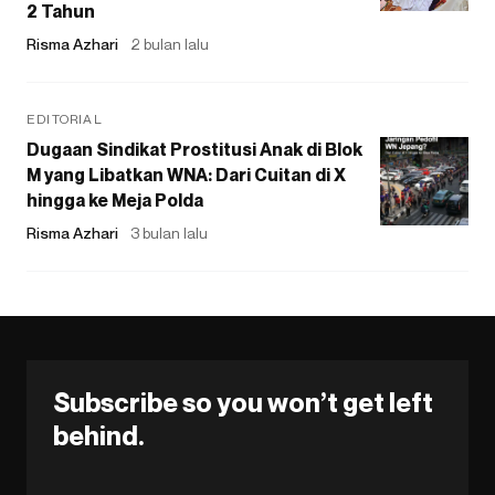
2 Tahun
Risma Azhari
2 bulan lalu
EDITORIAL
Dugaan Sindikat Prostitusi Anak di Blok
M yang Libatkan WNA: Dari Cuitan di X
hingga ke Meja Polda
Risma Azhari
3 bulan lalu
Subscribe so you won’t get left
behind.