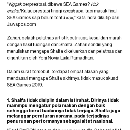
“
Nggak
berprestasi, dibawa SEA Games?
Kok
enake!
Kalau prestasi tinggi
nggak
apa, tapi masuk final
SEA Games saja belum tentu
kok
,” kata Indra dikutip dari
Jawapos.com
Zahari. pelatih pelatnas artistik putri juga kesal dan marah
dengan hasil tudingan dari Shalfa. Zahari sendiri yang
menuliskan mengapa Shalfa dikeluarkan dari pelatnas dan
digantikan oleh Yogi Novia Laila Ramadhani.
Dalam surat tersebut, terdapat empat alasan yang
mendasari mengapa Shalfa akhirnya tidak masuk skuad
SEA Games 2019.
1. Shalfa tidak disiplin dalam istirahat. Dirinya tidak
mammpu mengatur pola makan dengan baik
sehingga berat badannya tidak terjaga. Shalfa juga
melanggar peraturan asrama, pada terjadinya
penurunan performanya sebagai altet nasional.