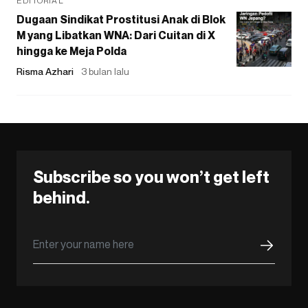
EDITORIAL
Dugaan Sindikat Prostitusi Anak di Blok
M yang Libatkan WNA: Dari Cuitan di X
hingga ke Meja Polda
Risma Azhari
3 bulan lalu
Subscribe so you won’t get left
behind.