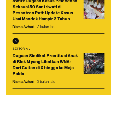
5W1H: Dugaan Kasus Pelecehan
Seksual 50 Santriwati di
Pesantren Pati: Update Kasus
Usai Mandek Hampir 2 Tahun
Risma Azhari
2 bulan lalu
5
EDITORIAL
Dugaan Sindikat Prostitusi Anak
di Blok M yang Libatkan WNA:
Dari Cuitan di X hingga ke Meja
Polda
Risma Azhari
3 bulan lalu