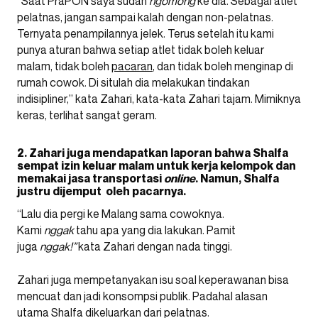
“Saat PraPON saya sudah
ngomong
ke dia. Sebagai atlet
pelatnas, jangan sampai kalah dengan non-pelatnas.
Ternyata penampilannya jelek. Terus setelah itu kami
punya aturan bahwa setiap atlet tidak boleh keluar
malam, tidak boleh
pacaran
, dan tidak boleh menginap di
rumah cowok. Di situlah dia melakukan tindakan
indisipliner,” kata Zahari, kata-kata Zahari tajam. Mimiknya
keras, terlihat sangat geram.
2. Zahari juga mendapatkan laporan bahwa Shalfa
sempat izin keluar malam untuk kerja kelompok dan
memakai jasa transportasi
online
. Namun, Shalfa
justru dijemput oleh pacarnya.
“Lalu dia pergi ke Malang sama cowoknya.
Kami
nggak
tahu apa yang dia lakukan. Pamit
juga
nggak!”
kata Zahari dengan nada tinggi.
Zahari juga mempetanyakan isu soal keperawanan bisa
mencuat dan jadi konsompsi publik. Padahal alasan
utama Shalfa dikeluarkan dari pelatnas.