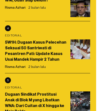
WNI, Udah Siap Belum?
Risma Azhari
2 bulan lalu
4
EDITORIAL
5W1H: Dugaan Kasus Pelecehan
Seksual 50 Santriwati di
Pesantren Pati: Update Kasus
Usai Mandek Hampir 2 Tahun
Risma Azhari
2 bulan lalu
5
EDITORIAL
Dugaan Sindikat Prostitusi
Anak di Blok M yang Libatkan
WNA: Dari Cuitan di X hingga ke