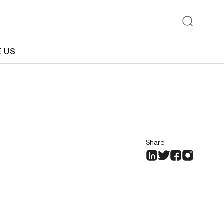
E US
Share