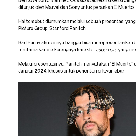
Benito Antonio Martínez Ocasio atau lebih dikenal den
ditunjuk oleh Marvel dan Sony untuk perankan El Muerto.
Hal tersebut diumumkan melalui sebuah presentasi yang 
Picture Group, Stanford Panitch.
Bad Bunny akui dirinya bangga bisa merepresentasikan b
terutama karena kurangnya karakter
superhero
yang memi
Melalui presentasinya, Panitch menyatakan “El Muerto” 
Januari 2024, khusus untuk penonton di layar lebar.