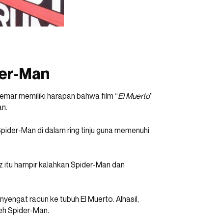
der-Man
mar memiliki harapan bahwa film “
El Muerto
”
an.
ider-Man di dalam ring tinju guna memenuhi
 itu hampir kalahkan Spider-Man dan
engat racun ke tubuh El Muerto. Alhasil,
leh Spider-Man.