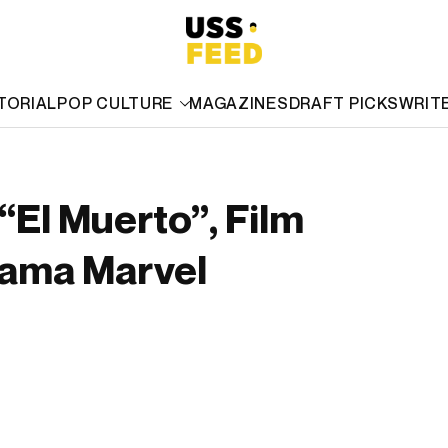
TORIAL
POP CULTURE
MAGAZINES
DRAFT PICKS
WRIT
El Muerto”, Film
tama Marvel