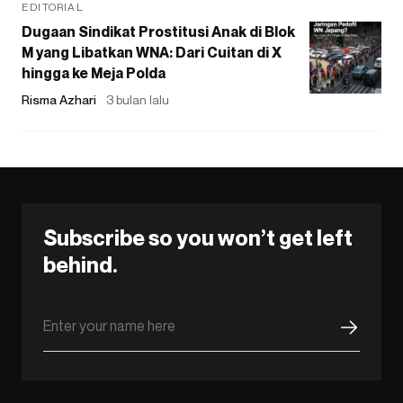
EDITORIAL
Dugaan Sindikat Prostitusi Anak di Blok
M yang Libatkan WNA: Dari Cuitan di X
hingga ke Meja Polda
Risma Azhari
3 bulan lalu
Subscribe so you won’t get left
behind.