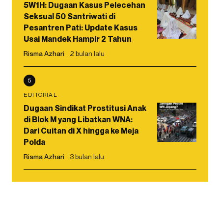
5W1H: Dugaan Kasus Pelecehan
Seksual 50 Santriwati di
Pesantren Pati: Update Kasus
Usai Mandek Hampir 2 Tahun
Risma Azhari
2 bulan lalu
5
EDITORIAL
Dugaan Sindikat Prostitusi Anak
di Blok M yang Libatkan WNA:
Dari Cuitan di X hingga ke Meja
Polda
Risma Azhari
3 bulan lalu