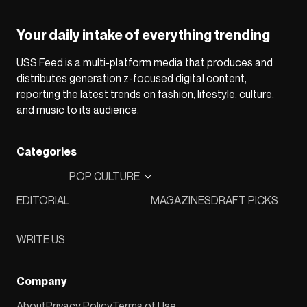
Your daily intake of everything trending
USS Feed is a multi-platform media that produces and
distributes generation z-focused digital content,
reporting the latest trends on fashion, lifestyle, culture,
and music to its audience.
Categories
POP CULTURE
EDITORIAL
MAGAZINES
DRAFT PICKS
WRITE US
Company
About
Privacy Policy
Terms of Use