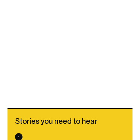
Stories you need to hear
1