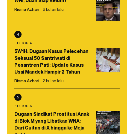
WNI, Udah Siap Belum?
Risma Azhari
2 bulan lalu
4
EDITORIAL
5W1H: Dugaan Kasus Pelecehan
Seksual 50 Santriwati di
Pesantren Pati: Update Kasus
Usai Mandek Hampir 2 Tahun
Risma Azhari
2 bulan lalu
5
EDITORIAL
Dugaan Sindikat Prostitusi Anak
di Blok M yang Libatkan WNA:
Dari Cuitan di X hingga ke Meja