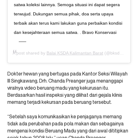
satwa koleksi lainnya. Semoga situasi ini dapat segera
terwujud. Dukungan semua pihak, doa serta upaya
terbaik akan terus kami lakukan guna perbaikan kondisi
dan kesejahteraan semua satwa. . Bravo Konservasi
A post shared by
Balai KSDA Kalimantan Barat
(@bksdakalbar) on
Dokter hewan yang bertugas pada Kantor Seksi Wilayah
III Singkawang, Drh. Chanda Preanger juga menanggapi
viralnya video beruang madu yang kekurusan itu.
Berdasarkan hasil inspeksi yang dilihat dari gejala klinis
memang terjadi kekursan pada beruang tersebut.
“Setelah saya komunikasikan ke penjaganya memang
tidak ada perubahan pada pola makan dan sebagainya
mengenai kondisi Beruang Madu yang dari awal dititipkan
sejak tahun 2008 lalu,” ucap Chanda Preanger.