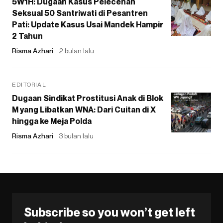
5W1H: Dugaan Kasus Pelecehan
Seksual 50 Santriwati di Pesantren
Pati: Update Kasus Usai Mandek Hampir
2 Tahun
Risma Azhari
2 bulan lalu
EDITORIAL
Dugaan Sindikat Prostitusi Anak di Blok
M yang Libatkan WNA: Dari Cuitan di X
hingga ke Meja Polda
Risma Azhari
3 bulan lalu
Subscribe so you won’t get left