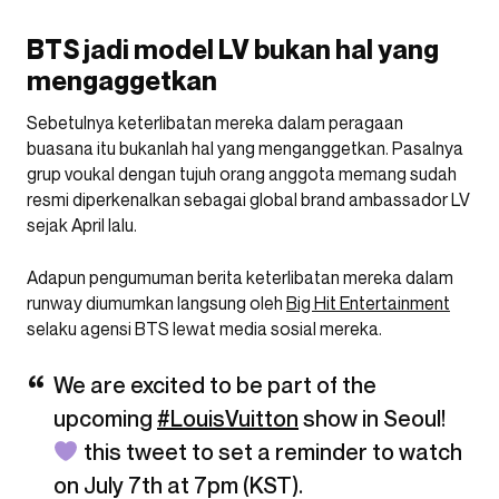
BTS jadi model LV bukan hal yang
mengaggetkan
Sebetulnya keterlibatan mereka dalam peragaan
buasana itu bukanlah hal yang menganggetkan. Pasalnya
grup voukal dengan tujuh orang anggota memang sudah
resmi diperkenalkan sebagai global brand ambassador LV
sejak April lalu.
Adapun pengumuman berita keterlibatan mereka dalam
runway diumumkan langsung oleh
Big Hit Entertainment
selaku agensi BTS lewat media sosial mereka.
We are excited to be part of the
upcoming
#LouisVuitton
show in Seoul!
this tweet to set a reminder to watch
on July 7th at 7pm (KST).