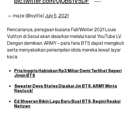
pic.twitter.com/0jUBs1V5DF
— maze (@syitte)
July 5, 2021
Rencananya, peragaan busana Fall/Winter 2021 Louis
Vuitton di Seoul akan disiarkan melalui kanal YouTube LV.
Dengan demikian, ARMY – para fans BTS dapat mengikuti
serta menyaksikan penampilan idola mereka lewat layar
kaca.
Pria Inggris Habiskan Rp3 Miliar Demi Terlihat Seperi
Jimin BTS
Sweater Deva States Dipakai Jin BTS, ARMY Minta
Restock!
Ed Sheeran Bikin Lagu Baru Buat BTS, Begini Reaksi
Netizen