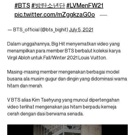
#BTS
#방탄소년단
#LVMenFW21
pic.twitter.com/mZggkzaG0o
— BTS_official (@bts_bighit)
July 5, 2021
Dalam unggahannya, Big Hit menyematkan video yang
menampilkan para member BTS berbalut koleksi karya
Virgil Abloh untuk Fall/Winter 2021 Louis Vuitton.
Masing-masing member mengenakan berbagai model
busana ala musim gugur dan dingin yang didominasi warna
hitam dan merah.
V BTS alias Kim Taehyung yang muncul dipertengahan
video terlihat mengenakan jas hitam berpadu kemeja
cerah dengan dasi berwarna senada.