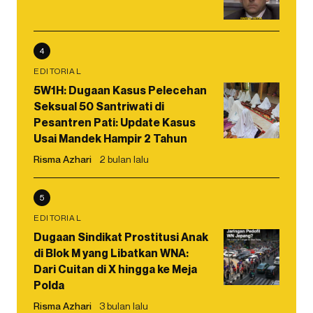
4
EDITORIAL
5W1H: Dugaan Kasus Pelecehan
Seksual 50 Santriwati di
Pesantren Pati: Update Kasus
Usai Mandek Hampir 2 Tahun
Risma Azhari
2 bulan lalu
5
EDITORIAL
Dugaan Sindikat Prostitusi Anak
di Blok M yang Libatkan WNA:
Dari Cuitan di X hingga ke Meja
Polda
Risma Azhari
3 bulan lalu