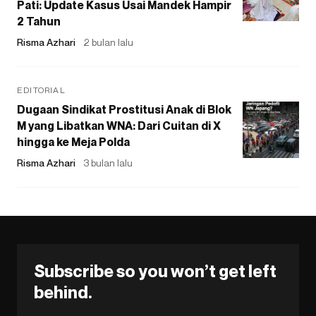
Pati: Update Kasus Usai Mandek Hampir
2 Tahun
Risma Azhari
2 bulan lalu
EDITORIAL
Dugaan Sindikat Prostitusi Anak di Blok
M yang Libatkan WNA: Dari Cuitan di X
hingga ke Meja Polda
Risma Azhari
3 bulan lalu
Subscribe so you won’t get left
behind.