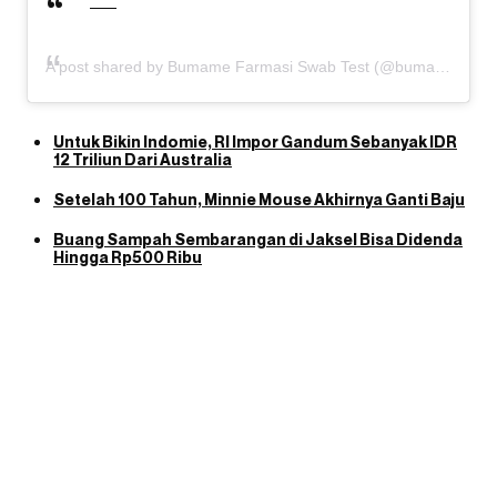
A post shared by Bumame Farmasi Swab Test (@bumame_farmasi)
Untuk Bikin Indomie, RI Impor Gandum Sebanyak IDR
12 Triliun Dari Australia
Setelah 100 Tahun, Minnie Mouse Akhirnya Ganti Baju
Buang Sampah Sembarangan di Jaksel Bisa Didenda
Hingga Rp500 Ribu