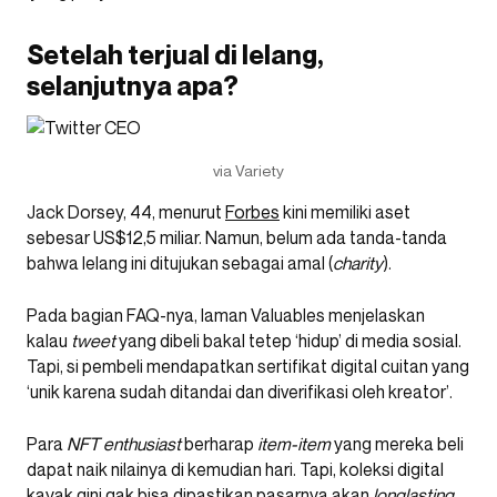
Setelah terjual di lelang,
selanjutnya apa?
via Variety
Jack Dorsey, 44, menurut
Forbes
kini memiliki aset
sebesar US$12,5 miliar. Namun, belum ada tanda-tanda
bahwa lelang ini ditujukan sebagai amal (
charity
).
Pada bagian FAQ-nya, laman Valuables menjelaskan
kalau
tweet
yang dibeli bakal tetep ‘hidup’ di media sosial.
Tapi, si pembeli mendapatkan sertifikat digital cuitan yang
‘unik karena sudah ditandai dan diverifikasi oleh kreator’.
Para
NFT enthusiast
berharap
item-item
yang mereka beli
dapat naik nilainya di kemudian hari. Tapi, koleksi digital
kayak gini gak bisa dipastikan pasarnya akan
longlasting