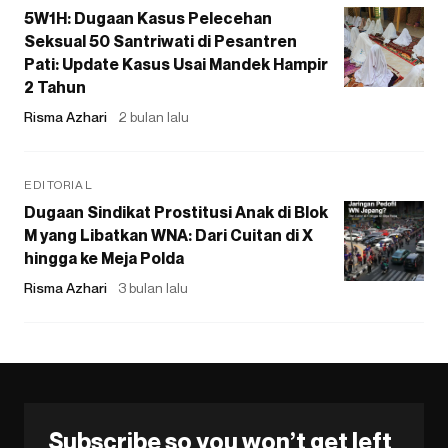
5W1H: Dugaan Kasus Pelecehan
Seksual 50 Santriwati di Pesantren
Pati: Update Kasus Usai Mandek Hampir
2 Tahun
Risma Azhari
2 bulan lalu
EDITORIAL
Dugaan Sindikat Prostitusi Anak di Blok
M yang Libatkan WNA: Dari Cuitan di X
hingga ke Meja Polda
Risma Azhari
3 bulan lalu
Subscribe so you won’t get left