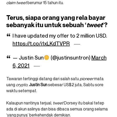
claim
tweet
berumur 15 tahun itu.
Terus, siapa orang yang rela bayar
sebanyak itu untuk sebuah ‘
tweet
‘?
I have updated my offer to 2 million USD.
https://t.co/i1xLKdTVPR
— Justin Sun
(@justinsuntron)
March
6, 2021
Tawaran tertinggi datang dari salah satu
pioneer
mata
uang
crypto
,
Justin Sun
sebesar US$2 juta, Sabtu sore
waktu setempat.
Kalaupun nantinya terjual,
tweet
Dorsey itu bakal tetep
ada di akun aslinya dan bisa dibaca semua orang selama
‘yang punya’ berkehendak demikian.