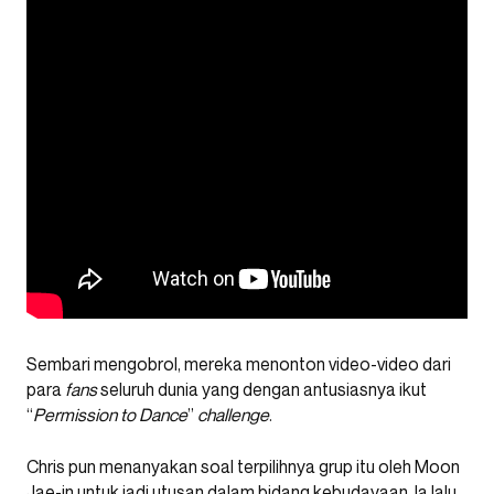
Sembari mengobrol, mereka menonton video-video dari
para
fans
seluruh dunia yang dengan antusiasnya ikut
“
Permission to Dance
”
challenge
.
Chris pun menanyakan soal terpilihnya grup itu oleh Moon
Jae-in untuk jadi utusan dalam bidang kebudayaan. Ia lalu