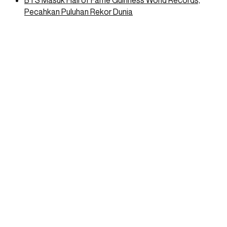
BTS Masuk Hall of Fame Guinness World Records,
Pecahkan Puluhan Rekor Dunia