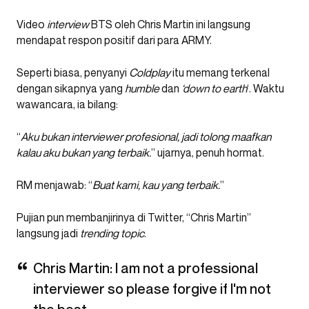
Video
interview
BTS oleh Chris Martin ini langsung
mendapat respon positif dari para ARMY.
Seperti biasa, penyanyi
Coldplay
itu memang terkenal
dengan sikapnya yang
humble
dan
‘down to earth
‘. Waktu
wawancara, ia bilang:
“
Aku bukan interviewer profesional, jadi tolong maafkan
kalau aku bukan yang terbaik.
” ujarnya, penuh hormat.
RM menjawab: “
Buat kami, kau yang terbaik.
”
Pujian pun membanjirinya di Twitter, “Chris Martin”
langsung jadi
trending topic
.
Chris Martin: I am not a professional
interviewer so please forgive if I'm not