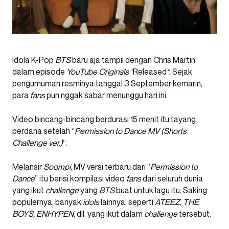
Idola K-Pop
BTS
baru aja tampil dengan Chris Martin
dalam episode
YouTube Originals “
Released
“.
Sejak
pengumuman resminya tanggal 3 September kemarin,
para
fans
pun nggak sabar menunggu hari ini.
Video bincang-bincang berdurasi 15 menit itu tayang
perdana setelah “
Permission to Dance
MV (Shorts
Challenge ver.)
“.
Melansir
Soompi
, MV versi terbaru dari “
Permission to
Dance
” itu berisi kompilasi video
fans
dari seluruh dunia
yang ikut
challenge
yang
BTS
buat untuk lagu itu. Saking
populernya, banyak
idols
lainnya, seperti
ATEEZ, THE
BOYS, ENHYPEN
, dll. yang ikut dalam
challenge
tersebut.