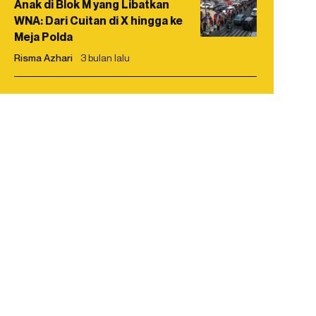
Anak di Blok M yang Libatkan
WNA: Dari Cuitan di X hingga ke
Meja Polda
Risma Azhari
3 bulan lalu