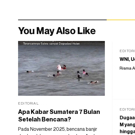
You May Also Like
EDITOR
WNI, U
Risma A
EDITORIAL
EDITOR
Apa Kabar Sumatera 7 Bulan
Dugaan
Setelah Bencana?
M yang
Pada November 2025, bencana banjir
hingga