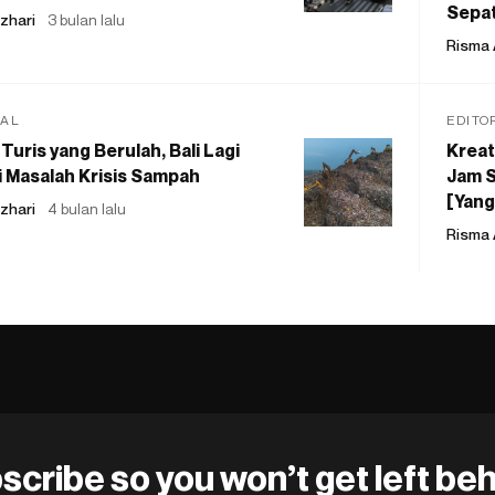
Sepat
zhari
3 bulan lalu
Risma 
IAL
EDITO
Turis yang Berulah, Bali Lagi
Kreat
 Masalah Krisis Sampah
Jam S
[Yang
zhari
4 bulan lalu
Risma 
scribe so you won’t get left beh