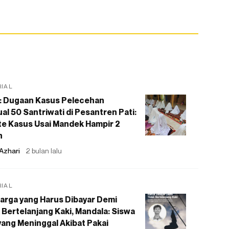
RIAL
: Dugaan Kasus Pelecehan
al 50 Santriwati di Pesantren Pati:
e Kasus Usai Mandek Hampir 2
n
Azhari
2 bulan lalu
RIAL
arga yang Harus Dibayar Demi
 Bertelanjang Kaki, Mandala: Siswa
ang Meninggal Akibat Pakai