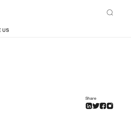
E US
Share