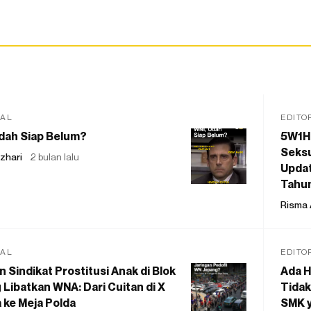
IAL
EDITO
dah Siap Belum?
5W1H
Seksu
zhari
2 bulan lalu
Updat
Tahu
Risma 
IAL
EDITO
 Sindikat Prostitusi Anak di Blok
Ada H
 Libatkan WNA: Dari Cuitan di X
Tidak
 ke Meja Polda
SMK y