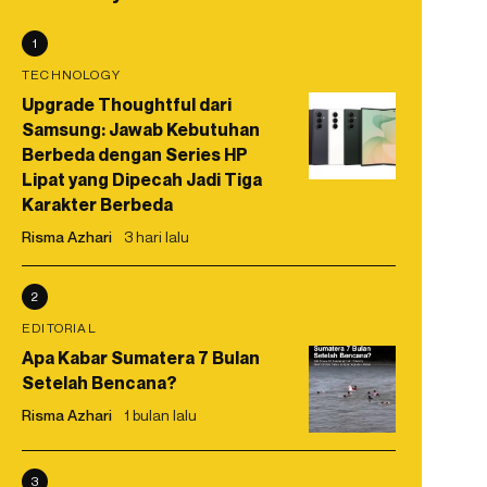
1
TECHNOLOGY
Upgrade Thoughtful dari
Samsung: Jawab Kebutuhan
Berbeda dengan Series HP
Lipat yang Dipecah Jadi Tiga
Karakter Berbeda
Risma Azhari
3 hari lalu
2
EDITORIAL
Apa Kabar Sumatera 7 Bulan
Setelah Bencana?
Risma Azhari
1 bulan lalu
3