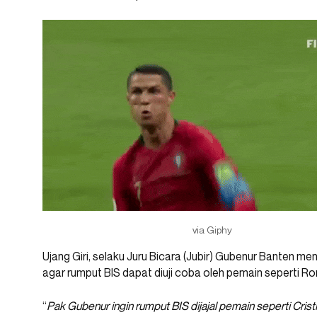
via Giphy
Ujang Giri, selaku Juru Bicara (Jubir) Gubenur Banten m
agar rumput BIS dapat diuji coba oleh pemain seperti Ro
“
Pak Gubenur ingin rumput BIS dijajal pemain seperti Cris