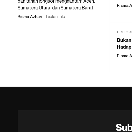
dan tanah longsor menghantam Aceh,
Risma A
Sumatera Utara, dan Sumatera Barat.
Risma Azhari
1 bulan lalu
EDITOR
Bukan 
Hadapi
Risma A
Sub