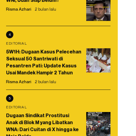
WNI, Udah Siap Belum?
Risma Azhari
2 bulan lalu
4
EDITORIAL
5W1H: Dugaan Kasus Pelecehan
Seksual 50 Santriwati di
Pesantren Pati: Update Kasus
Usai Mandek Hampir 2 Tahun
Risma Azhari
2 bulan lalu
5
EDITORIAL
Dugaan Sindikat Prostitusi
Anak di Blok M yang Libatkan
WNA: Dari Cuitan di X hingga ke