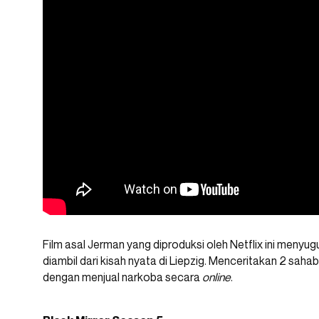
Film asal Jerman yang diproduksi oleh Netflix ini meny
diambil dari kisah nyata di Liepzig. Menceritakan 2 sa
dengan menjual narkoba secara
online
.