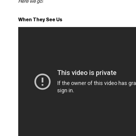
Here we go:
When They See Us