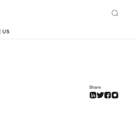
E US
Share