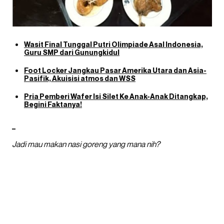
Wasit Final Tunggal Putri Olimpiade Asal Indonesia,
Guru SMP dari Gunungkidul
Foot Locker Jangkau Pasar Amerika Utara dan Asia-
Pasifik, Akuisisi atmos dan WSS
Pria Pemberi Wafer Isi Silet Ke Anak-Anak Ditangkap,
Begini Faktanya!
–
Jadi mau makan nasi goreng yang mana nih?