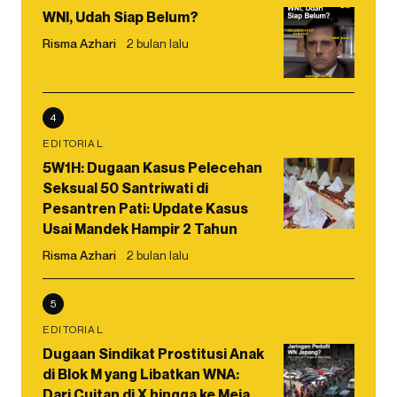
WNI, Udah Siap Belum?
Risma Azhari
2 bulan lalu
4
EDITORIAL
5W1H: Dugaan Kasus Pelecehan
Seksual 50 Santriwati di
Pesantren Pati: Update Kasus
Usai Mandek Hampir 2 Tahun
Risma Azhari
2 bulan lalu
5
EDITORIAL
Dugaan Sindikat Prostitusi Anak
di Blok M yang Libatkan WNA:
Dari Cuitan di X hingga ke Meja