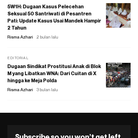
5W1H: Dugaan Kasus Pelecehan
Seksual 50 Santriwati di Pesantren
Pati: Update Kasus Usai Mandek Hampir
2 Tahun
Risma Azhari
2 bulan lalu
EDITORIAL
Dugaan Sindikat Prostitusi Anak di Blok
M yang Libatkan WNA: Dari Cuitan di X
hingga ke Meja Polda
Risma Azhari
3 bulan lalu
Subscribe so you won’t get left