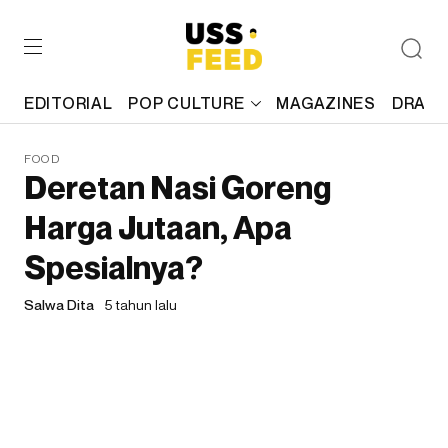
EDITORIAL
POP CULTURE
MAGAZINES
DRAFT
FOOD
Deretan Nasi Goreng
Harga Jutaan, Apa
Spesialnya?
Salwa Dita
5 tahun lalu