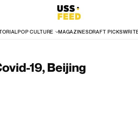
TORIAL
POP CULTURE
MAGAZINES
DRAFT PICKS
WRIT
ovid-19, Beijing
!