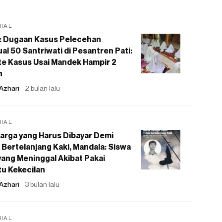
RIAL
: Dugaan Kasus Pelecehan
al 50 Santriwati di Pesantren Pati:
e Kasus Usai Mandek Hampir 2
n
Azhari
2 bulan lalu
RIAL
arga yang Harus Dibayar Demi
 Bertelanjang Kaki, Mandala: Siswa
ang Meninggal Akibat Pakai
u Kekecilan
Azhari
3 bulan lalu
RIAL