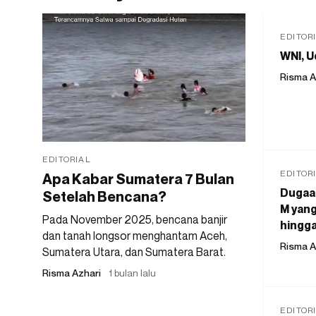
EDITOR
WNI, U
Risma A
EDITORIAL
EDITOR
Apa Kabar Sumatera 7 Bulan
Dugaan
Setelah Bencana?
M yang
Pada November 2025, bencana banjir
hingga
dan tanah longsor menghantam Aceh,
Risma A
Sumatera Utara, dan Sumatera Barat.
Risma Azhari
1 bulan lalu
EDITOR