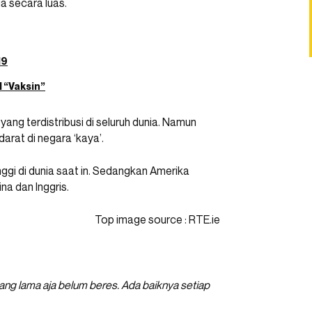
a secara luas.
19
 “Vaksin”
 yang terdistribusi di seluruh dunia. Namun
at di negara ‘kaya’.
nggi di dunia saat in. Sedangkan Amerika
na dan Inggris.
Top image source : RTE.ie
yang lama aja belum beres. Ada baiknya setiap