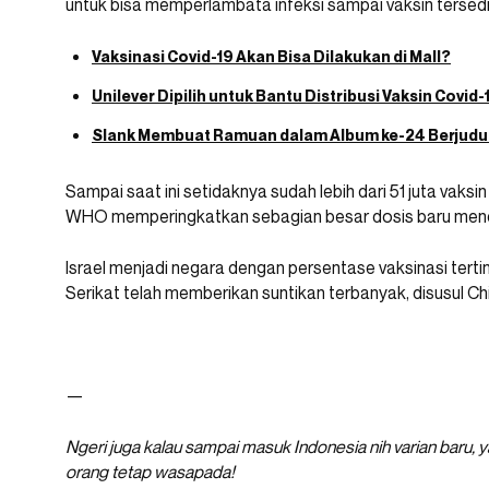
untuk bisa memperlambata infeksi sampai vaksin tersedi
Vaksinasi Covid-19 Akan Bisa Dilakukan di Mall?
Unilever Dipilih untuk Bantu Distribusi Vaksin Covid-
Slank Membuat Ramuan dalam Album ke-24 Berjudul
Sampai saat ini setidaknya sudah lebih dari 51 juta vaksin
WHO memperingkatkan sebagian besar dosis baru mendar
Israel menjadi negara dengan persentase vaksinasi terti
Serikat telah memberikan suntikan terbanyak, disusul Chi
—
Ngeri juga kalau sampai masuk Indonesia nih varian baru, 
orang tetap wasapada!