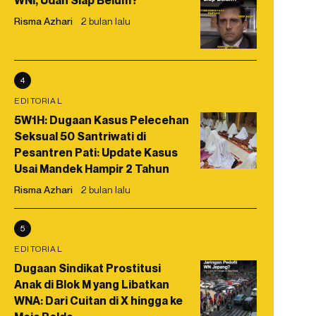
WNI, Udah Siap Belum?
Risma Azhari
2 bulan lalu
4
EDITORIAL
5W1H: Dugaan Kasus Pelecehan
Seksual 50 Santriwati di
Pesantren Pati: Update Kasus
Usai Mandek Hampir 2 Tahun
Risma Azhari
2 bulan lalu
5
EDITORIAL
Dugaan Sindikat Prostitusi
Anak di Blok M yang Libatkan
WNA: Dari Cuitan di X hingga ke