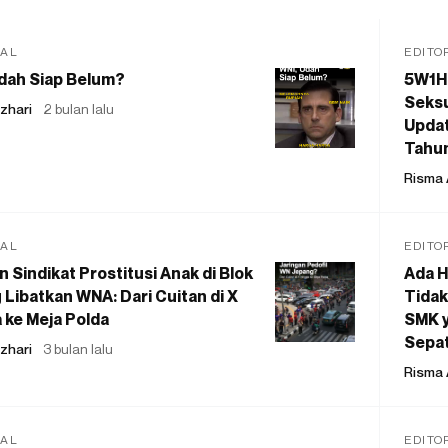
IAL
EDITO
dah Siap Belum?
5W1H
Seksu
zhari
2 bulan lalu
Updat
Tahu
Risma 
IAL
EDITO
 Sindikat Prostitusi Anak di Blok
Ada H
 Libatkan WNA: Dari Cuitan di X
Tidak
 ke Meja Polda
SMK y
Sepat
zhari
3 bulan lalu
Risma 
IAL
EDITO