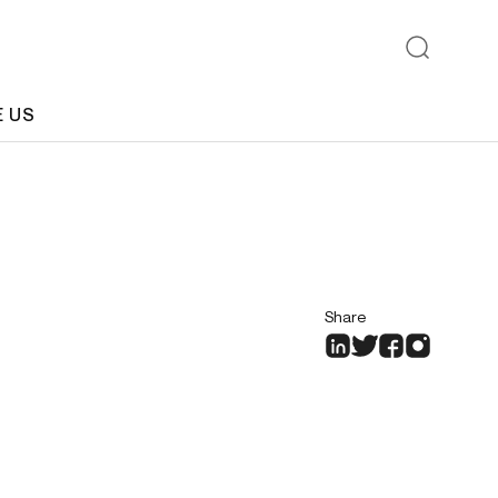
E US
Share