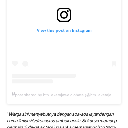
View this post on Instagram
A post shared by btn_aketajawelolobata (@btn_aketajawelolobata)
“
Warga sini menyebutnya dengan soa-soa layar dengan
nama ilmiah Hydrosaurus amboinensis. Sukanya memang
bermain di dekat air tapi juga suka memanjat pohon tinggi