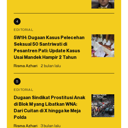
4
EDITORIAL
5W1H: Dugaan Kasus Pelecehan
Seksual 50 Santriwati di
Pesantren Pati: Update Kasus
Usai Mandek Hampir 2 Tahun
Risma Azhari
2 bulan lalu
5
EDITORIAL
Dugaan Sindikat Prostitusi Anak
di Blok M yang Libatkan WNA:
Dari Cuitan di X hingga ke Meja
Polda
Risma Azhari
3 bulan lalu