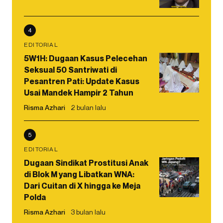
4
EDITORIAL
5W1H: Dugaan Kasus Pelecehan
Seksual 50 Santriwati di
Pesantren Pati: Update Kasus
Usai Mandek Hampir 2 Tahun
Risma Azhari
2 bulan lalu
5
EDITORIAL
Dugaan Sindikat Prostitusi Anak
di Blok M yang Libatkan WNA:
Dari Cuitan di X hingga ke Meja
Polda
Risma Azhari
3 bulan lalu