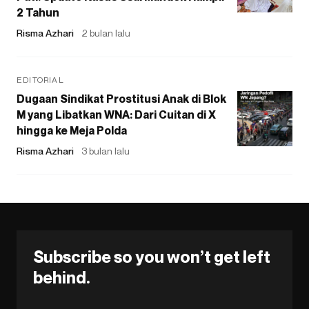
2 Tahun
Risma Azhari
2 bulan lalu
EDITORIAL
Dugaan Sindikat Prostitusi Anak di Blok
M yang Libatkan WNA: Dari Cuitan di X
hingga ke Meja Polda
Risma Azhari
3 bulan lalu
Subscribe so you won’t get left
behind.