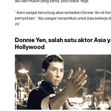
lalu dan musuh yang sama, yaitu Baba Yaga.
“
Kami sangat beruntung akan kehadiran Donnie Yen di franc
pernyataan. “
Aku sangat menantikan untuk bisa bekerja
ini.
”
Donnie Yen, salah satu aktor Asia 
Hollywood