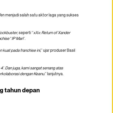
Yen menjadi salah satu aktor laga yang sukses
lockbuster
, seperti “
xXx: Return of Xander
nchise
“
IP Man
“.
uat pada franchise ini,
” ujar produser Basil
’. Dan juga, kami sangat senang atas
rkolaborasi dengan Keanu.
” lanjutnya.
ng tahun depan