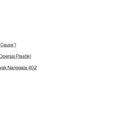
t Cause”!
Operasi Plastik)
Awak Nanggala 402