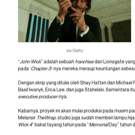
via Giphy
“
John Wick
” adalah sebuah
franchise
dari Lionsgate yan
pada ‘
Chapter 3
‘-nya mereka meraup keuntungan sebesa
Dengan skrip yang ditulis oleh Shay Hatten dan Michael F
Basil Iwanyk, Erica Lee, dan juga Stahelski. Sementara i
executive producer
-nya.
Kabarnya, proyek ini akan mulai produksi pada musim pan
Melansir
TheWrap
, studio juga sudah memberi lampu hij
Wick
4
” bakal tayang tahun pada “
M
emorial
Day” tahun 