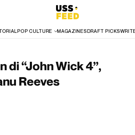
TORIAL
POP CULTURE
MAGAZINES
DRAFT PICKS
WRIT
n di “John Wick 4”,
anu Reeves