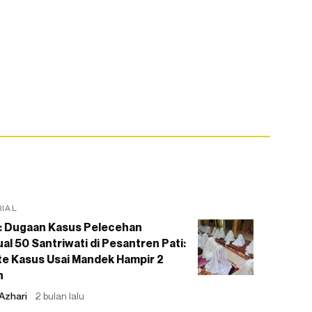
RIAL
: Dugaan Kasus Pelecehan
al 50 Santriwati di Pesantren Pati:
e Kasus Usai Mandek Hampir 2
n
Azhari
2 bulan lalu