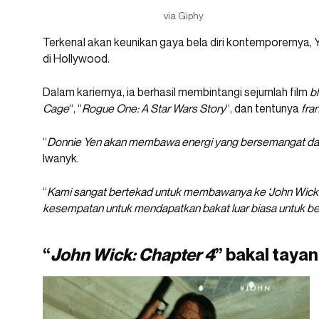
via Giphy
Terkenal akan keunikan gaya bela diri kontemporernya, 
di Hollywood.
Dalam kariernya, ia berhasil membintangi sejumlah film
b
Cage
“, “
Rogue One: A Star Wars Story
“, dan tentunya
fra
“
Donnie Yen akan membawa energi yang bersemangat dan k
Iwanyk.
“
Kami sangat bertekad untuk membawanya ke ‘John Wick 4
kesempatan untuk mendapatkan bakat luar biasa untuk be
“
John Wick: Chapter 4
” bakal taya