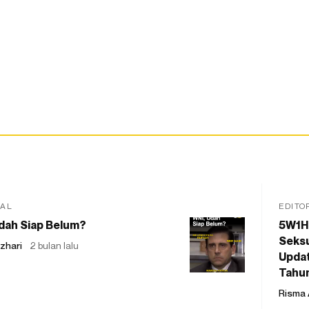
IAL
EDITO
dah Siap Belum?
5W1H
Seksu
zhari
2 bulan lalu
Updat
Tahu
Risma 