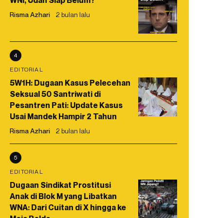
WNI, Udah Siap Belum?
Risma Azhari
2 bulan lalu
4
EDITORIAL
5W1H: Dugaan Kasus Pelecehan
Seksual 50 Santriwati di
Pesantren Pati: Update Kasus
Usai Mandek Hampir 2 Tahun
Risma Azhari
2 bulan lalu
5
EDITORIAL
Dugaan Sindikat Prostitusi
Anak di Blok M yang Libatkan
WNA: Dari Cuitan di X hingga ke