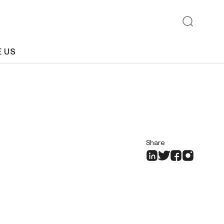
E US
Share