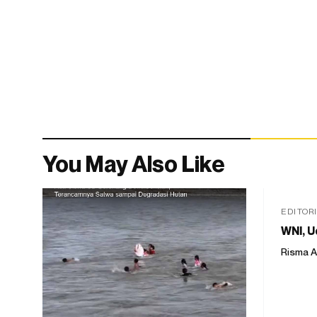
You May Also Like
EDITOR
WNI, U
Risma A