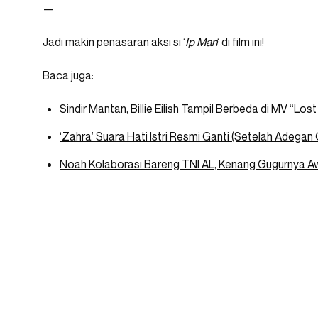
—
Jadi makin penasaran aksi si ‘
Ip Man
‘ di film ini!
Baca juga:
Sindir Mantan, Billie Eilish Tampil Berbeda di MV “Los
‘Zahra’ Suara Hati Istri Resmi Ganti (Setelah Adegan 
Noah Kolaborasi Bareng TNI AL, Kenang Gugurnya 