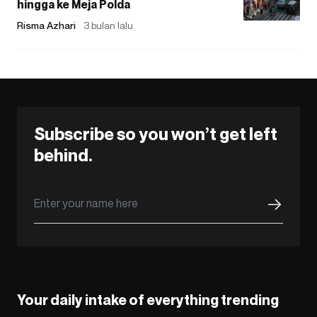
hingga ke Meja Polda
Risma Azhari
3 bulan lalu
Subscribe so you won’t get left
behind.
Your daily intake of everything trending