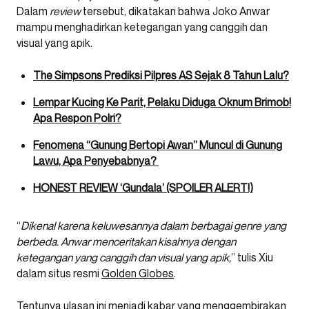
Dalam
review
tersebut, dikatakan bahwa Joko Anwar
mampu menghadirkan ketegangan yang canggih dan
visual yang apik.
The Simpsons Prediksi Pilpres AS Sejak 8 Tahun Lalu?
Lempar Kucing Ke Parit, Pelaku Diduga Oknum Brimob!
Apa Respon Polri?
Fenomena “Gunung Bertopi Awan” Muncul di Gunung
Lawu, Apa Penyebabnya?
HONEST REVIEW ‘Gundala’ (SPOILER ALERT!)
“
Dikenal karena keluwesannya dalam berbagai genre yang
berbeda. Anwar menceritakan kisahnya dengan
ketegangan yang canggih dan visual yang apik,
” tulis Xiu
dalam situs resmi
Golden Globes
.
Tentunya ulasan ini menjadi kabar yang menggembirakan