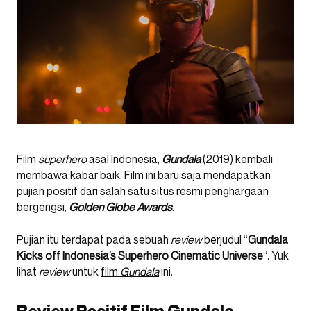
Film
superhero
asal Indonesia,
Gundala
(2019) kembali
membawa kabar baik. Film ini baru saja mendapatkan
pujian positif dari salah satu situs resmi penghargaan
bergengsi,
Golden Globe Awards
.
Pujian itu terdapat pada sebuah
review
berjudul “
Gundala
Kicks off Indonesia’s Superhero Cinematic Universe
“. Yuk
lihat
review
untuk
film
Gundala
ini.