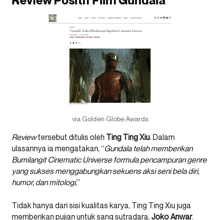
Review Positif Film Gundala
via Golden Globe Awards
Review
tersebut ditulis oleh
Ting Ting Xiu
. Dalam
ulasannya ia mengatakan, “
Gundala telah memberikan
Bumilangit Cinematic Universe formula pencampuran genre
yang sukses menggabungkan sekuens aksi seni bela diri,
humor, dan mitologi,
”
Tidak hanya dari sisi kualitas karya, Ting Ting Xiu juga
memberikan pujian untuk sang sutradara,
Joko Anwar
.