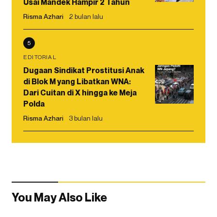
Usai Mandek Hampir 2 Tahun
Risma Azhari
2 bulan lalu
5
EDITORIAL
Dugaan Sindikat Prostitusi Anak
di Blok M yang Libatkan WNA:
Dari Cuitan di X hingga ke Meja
Polda
Risma Azhari
3 bulan lalu
You May Also Like