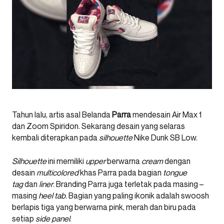
Tahun lalu, artis asal Belanda
Parra
mendesain Air Max 1
dan Zoom Spiridon. Sekarang desain yang selaras
kembali diterapkan pada
silhouette
Nike Dunk SB Low.
Silhouette
ini memiliki
upper
berwarna
cream
dengan
desain
multicolored
khas Parra pada bagian
tongue
tag
dan
liner
. Branding Parra juga terletak pada masing –
masing
heel tab
. Bagian yang paling ikonik adalah swoosh
berlapis tiga yang berwarna pink, merah dan biru pada
setiap
side panel
.