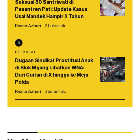
Seksual 50 Santriwati di
Pesantren Pati: Update Kasus
Usai Mandek Hampir 2 Tahun
Risma Azhari
2 bulan lalu
5
EDITORIAL
Dugaan Sindikat Prostitusi Anak
di Blok M yang Libatkan WNA:
Dari Cuitan di X hingga ke Meja
Polda
Risma Azhari
3 bulan lalu