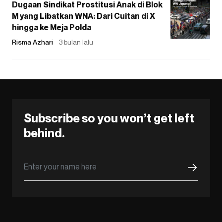
Dugaan Sindikat Prostitusi Anak di Blok
M yang Libatkan WNA: Dari Cuitan di X
hingga ke Meja Polda
Risma Azhari
3 bulan lalu
Subscribe so you won’t get left
behind.