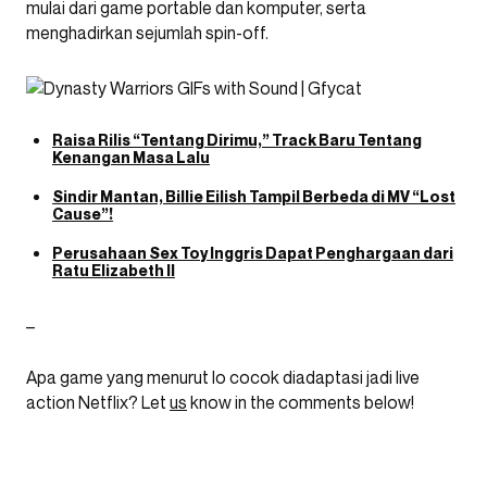
mulai dari game portable dan komputer, serta
menghadirkan sejumlah spin-off.
Raisa Rilis “Tentang Dirimu,” Track Baru Tentang
Kenangan Masa Lalu
Sindir Mantan, Billie Eilish Tampil Berbeda di MV “Lost
Cause”!
Perusahaan Sex Toy Inggris Dapat Penghargaan dari
Ratu Elizabeth II
–
Apa game yang menurut lo cocok diadaptasi jadi live
action Netflix? Let
us
know in the comments below!