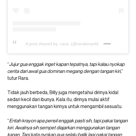
A post shared by -rara- (@rarakinanti)
“
Jujur gua enggak inget kapan tepatnya, tapi kalau nyokap
cerita dari awal gua dominan megang dengan tangan kiri,
”
tutur Rara.
Tidak jauh berbeda, Billy juga mengetahui dirinya kidal
sedari kecil dari ibunya. Kala itu, dirinya mulai aktif
menggunakan tangan kirinya untuk mengambil sesuatu.
“
Entah krayon apa pensil enggak pasti sih, tapi pakai tangan
kiri. Awalnya sih sempet diajarkan menggunakan tangan
kanan. Tapi kata nyokap gua selalu balik lagi pakai tangan