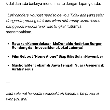
kidal dan ada baiknya menerima itu dengan lapang dada.
“
Left handers, you just need to be you. Tidak ada yang salah
dengan itu, emang otak kita wired differently. Justru harus
bangga karena kita ‘unik’ dan langka,
” tuturnya
menambahkan.
Rayakan Kemerdekaan, McDonalds Hadirkan Burger
Rendang dan Inovasi Menu Lokal Lainnya!
Film Reboot “Home Alone” Siap Rilis Bulan November
Mushola Mencekam di Jawa Tengah, Suara Gemericik
Air Misterius
—
Jadi selamat hari kidal sedunia! Left handers, be proud of
who you are!