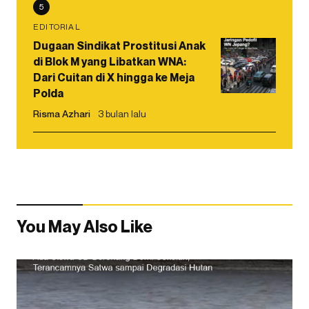
5
EDITORIAL
Dugaan Sindikat Prostitusi Anak
di Blok M yang Libatkan WNA:
Dari Cuitan di X hingga ke Meja
Polda
Risma Azhari
3 bulan lalu
You May Also Like