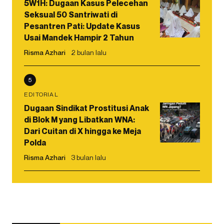
5W1H: Dugaan Kasus Pelecehan
Seksual 50 Santriwati di
Pesantren Pati: Update Kasus
Usai Mandek Hampir 2 Tahun
Risma Azhari
2 bulan lalu
5
EDITORIAL
Dugaan Sindikat Prostitusi Anak
di Blok M yang Libatkan WNA:
Dari Cuitan di X hingga ke Meja
Polda
Risma Azhari
3 bulan lalu