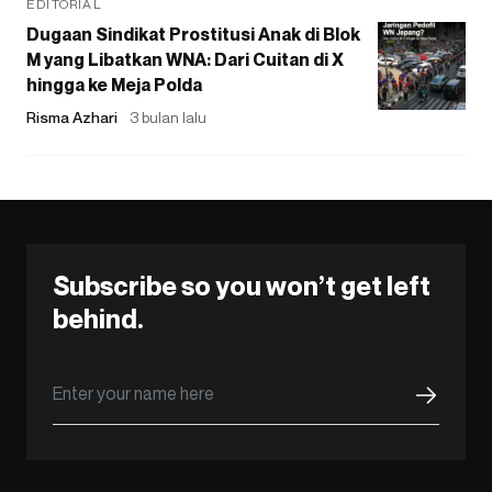
EDITORIAL
Dugaan Sindikat Prostitusi Anak di Blok
M yang Libatkan WNA: Dari Cuitan di X
hingga ke Meja Polda
Risma Azhari
3 bulan lalu
Subscribe so you won’t get left
behind.