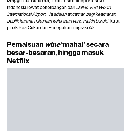
Minggu lalu, Rudy (44) telah resmi dideportasi ke
Indonesia lewat penerbangan dari
Dallas-Fort Worth
International Airport
. “
Ia adalah ancaman bagi keamanan
publik karena hukuman kejahatan yang makin buruk,
” kata
pihak Bea Cukai dan Penegakan Imigrasi AS.
Pemalsuan
wine
‘mahal’ secara
besar-besaran, hingga masuk
Netflix