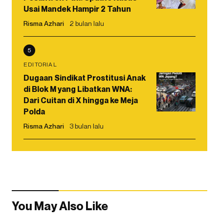
Usai Mandek Hampir 2 Tahun
Risma Azhari
2 bulan lalu
5
EDITORIAL
Dugaan Sindikat Prostitusi Anak
di Blok M yang Libatkan WNA:
Dari Cuitan di X hingga ke Meja
Polda
Risma Azhari
3 bulan lalu
You May Also Like