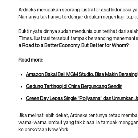
Ardneks merupakan seorang ilustrator asal Indonesia ya
Namanya tak hanya terdengar di dalam negeri lagi, tapi j
Bukti nyata dirinya sudah mendunia pun terlihat dari sa
Times. Ilustrasi tersebut tampak bersanding menemani s
a Road to a Better Economy, But Better for Whom?
“.
Read more:
Amazon Bakal Beli MGM Studio, Bisa Makin Bersaing
Gedung Tertinggi di China Berguncang Sendiri
Green Day Lepas Single “Pollyanna” dan Umumkan Ja
Jika melihat lebih dekat, Ardneks tentunya tetap mem
warna-warna lembut yang tak biasa. Ia tampak mengga
ke perkotaan New York.