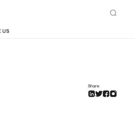
E US
Share