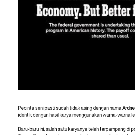
Pecinta seni pasti sudah tidak asing dengan nama
Ardne
identik dengan hasil karya menggunakan warna-warna le
Baru-baru ini, salah satu karyanya telah terpampang di p