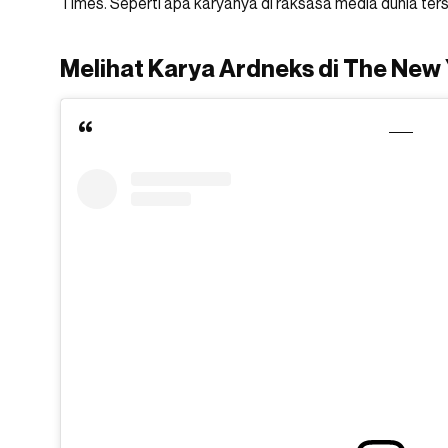
Times. Seperti apa karyanya di raksasa media dunia ter
Melihat Karya Ardneks di The New