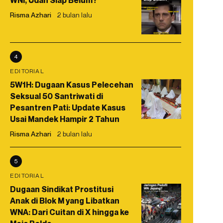
WNI, Udah Siap Belum?
Risma Azhari
2 bulan lalu
4
EDITORIAL
5W1H: Dugaan Kasus Pelecehan
Seksual 50 Santriwati di
Pesantren Pati: Update Kasus
Usai Mandek Hampir 2 Tahun
Risma Azhari
2 bulan lalu
5
EDITORIAL
Dugaan Sindikat Prostitusi
Anak di Blok M yang Libatkan
WNA: Dari Cuitan di X hingga ke