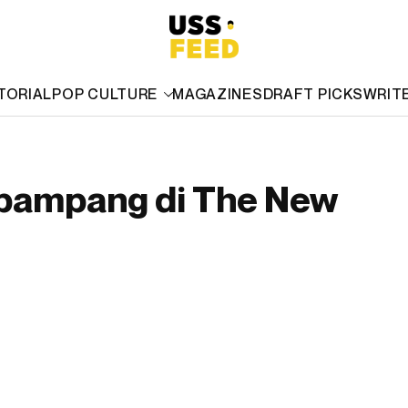
TORIAL
POP CULTURE
MAGAZINES
DRAFT PICKS
WRIT
erpampang di The New