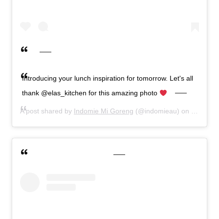
Introducing your lunch inspiration for tomorrow. Let's all
thank @elas_kitchen for this amazing photo
A post shared by
Indomie Mi Goreng
(@indomieau) on
Sep 11, 