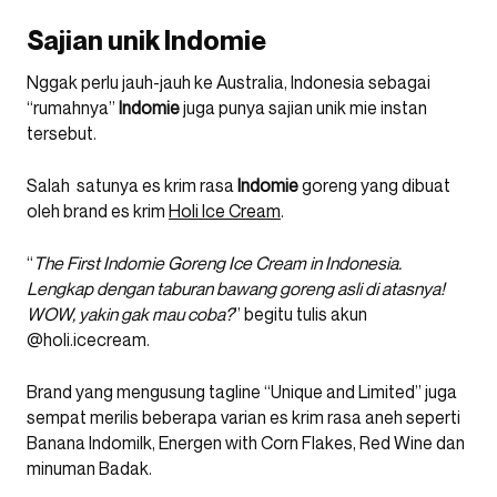
Sajian unik Indomie
Nggak perlu jauh-jauh ke Australia, Indonesia sebagai
“rumahnya”
Indomie
juga punya sajian unik mie instan
tersebut.
Salah satunya es krim rasa
Indomie
goreng yang dibuat
oleh brand es krim
Holi Ice Cream
.
“
The First Indomie Goreng Ice Cream in Indonesia.
Lengkap dengan taburan bawang goreng asli di atasnya!
WOW, yakin gak mau coba?
” begitu tulis akun
@holi.icecream.
Brand yang mengusung tagline “Unique and Limited” juga
sempat merilis beberapa varian es krim rasa aneh seperti
Banana Indomilk, Energen with Corn Flakes, Red Wine dan
minuman Badak.