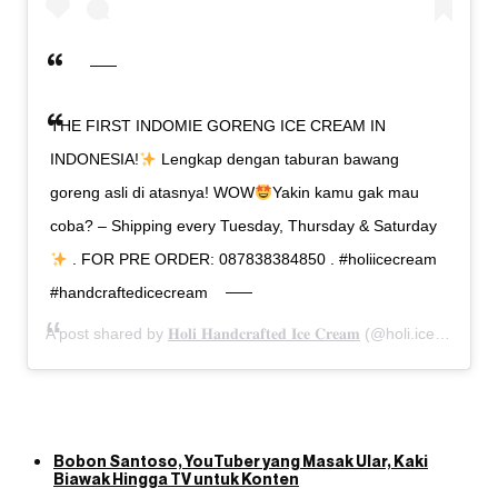
THE FIRST INDOMIE GORENG ICE CREAM IN
INDONESIA!
Lengkap dengan taburan bawang
goreng asli di atasnya! WOW
Yakin kamu gak mau
coba? – Shipping every Tuesday, Thursday & Saturday
. FOR PRE ORDER: 087838384850 . #holiicecream
#handcraftedicecream
A post shared by
𝐇𝐨𝐥𝐢 𝐇𝐚𝐧𝐝𝐜𝐫𝐚𝐟𝐭𝐞𝐝 𝐈𝐜𝐞 𝐂𝐫𝐞𝐚𝐦
(@holi.icecream) on
Bobon Santoso, YouTuber yang Masak Ular, Kaki
Biawak Hingga TV untuk Konten