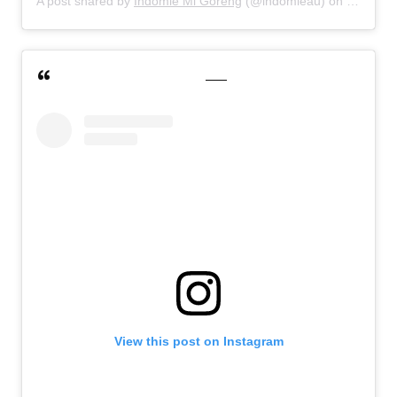
A post shared by
Indomie Mi Goreng
(@indomieau) on
Jul 23, 
View this post on Instagram