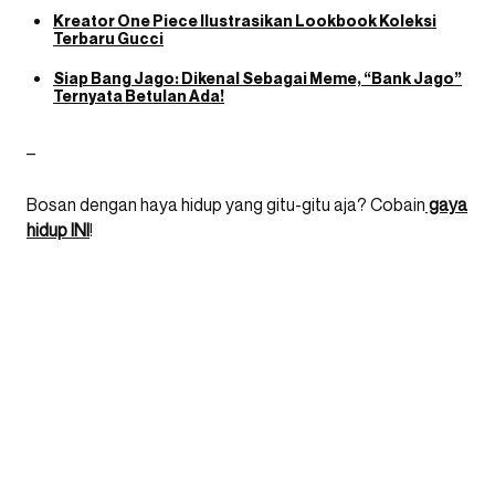
Kreator One Piece Ilustrasikan Lookbook Koleksi
Terbaru Gucci
Siap Bang Jago: Dikenal Sebagai Meme, “Bank Jago”
Ternyata Betulan Ada!
–
Bosan dengan haya hidup yang gitu-gitu aja? Cobain
gaya
hidup INI
!