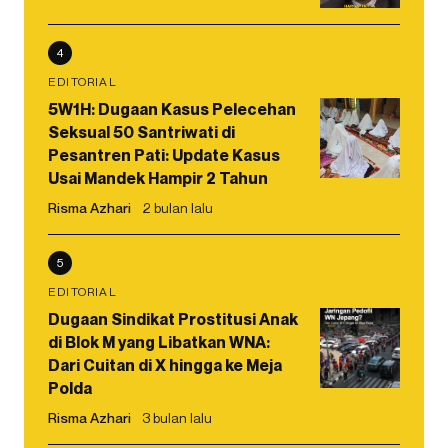
4
EDITORIAL
5W1H: Dugaan Kasus Pelecehan
Seksual 50 Santriwati di
Pesantren Pati: Update Kasus
Usai Mandek Hampir 2 Tahun
Risma Azhari
2 bulan lalu
5
EDITORIAL
Dugaan Sindikat Prostitusi Anak
di Blok M yang Libatkan WNA:
Dari Cuitan di X hingga ke Meja
Polda
Risma Azhari
3 bulan lalu