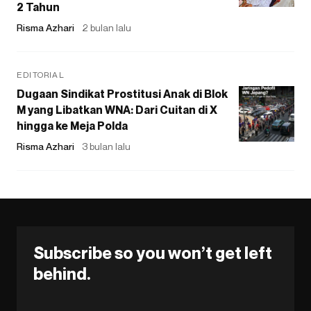
2 Tahun
Risma Azhari
2 bulan lalu
EDITORIAL
Dugaan Sindikat Prostitusi Anak di Blok
M yang Libatkan WNA: Dari Cuitan di X
hingga ke Meja Polda
Risma Azhari
3 bulan lalu
Subscribe so you won’t get left
behind.