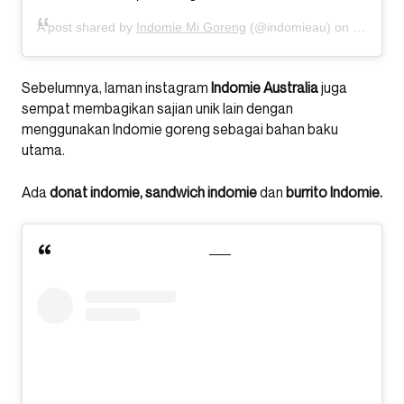
A post shared by
Indomie Mi Goreng
(@indomieau) on
Oct 2, 2
Sebelumnya, laman instagram
Indomie Australia
juga
sempat membagikan sajian unik lain dengan
menggunakan Indomie goreng sebagai bahan baku
utama.
Ada
donat indomie, sandwich indomie
dan
burrito Indomie.