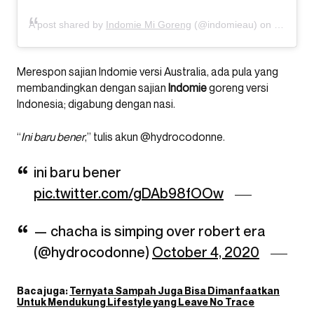
A post shared by
Indomie Mi Goreng
(@indomieau) on
Sep 28,
Merespon sajian Indomie versi Australia, ada pula yang
membandingkan dengan sajian
Indomie
goreng versi
Indonesia; digabung dengan nasi.
“
Ini baru bener
,” tulis akun @hydrocodonne.
ini baru bener
pic.twitter.com/gDAb98fOOw
— chacha is simping over robert era
(@hydrocodonne)
October 4, 2020
Baca juga:
Ternyata Sampah Juga Bisa Dimanfaatkan
Untuk Mendukung Lifestyle yang Leave No Trace