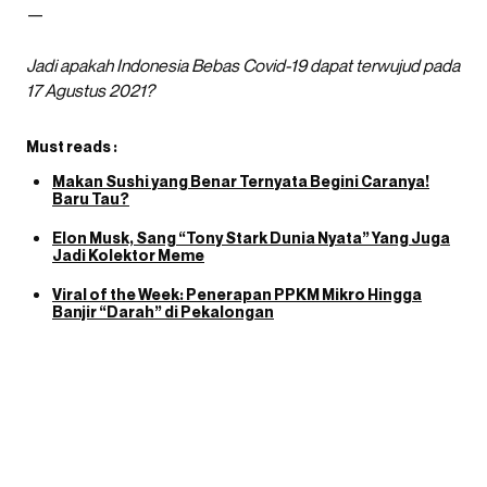
—
Jadi apakah Indonesia Bebas Covid-19 dapat terwujud pada
17 Agustus 2021?
Must reads :
Makan Sushi yang Benar Ternyata Begini Caranya!
Baru Tau?
Elon Musk, Sang “Tony Stark Dunia Nyata” Yang Juga
Jadi Kolektor Meme
Viral of the Week: Penerapan PPKM Mikro Hingga
Banjir “Darah” di Pekalongan