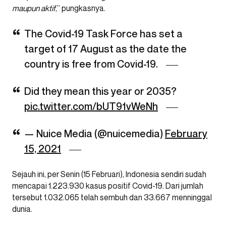
maupun aktif
,” pungkasnya.
The Covid-19 Task Force has set a
target of 17 August as the date the
country is free from Covid-19.
Did they mean this year or 2035?
pic.twitter.com/bUT91vWeNh
— Nuice Media (@nuicemedia)
February
15, 2021
Sejauh ini, per Senin (15 Februari), Indonesia sendiri sudah
mencapai 1.223.930 kasus positif Covid-19. Dari jumlah
tersebut 1.032.065 telah sembuh dan 33.667 menninggal
dunia.