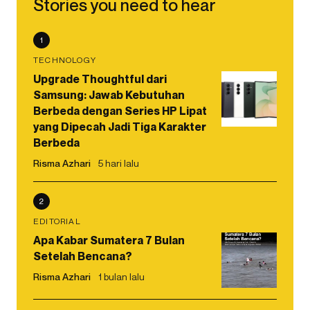
Stories you need to hear
1
TECHNOLOGY
Upgrade Thoughtful dari
Samsung: Jawab Kebutuhan
Berbeda dengan Series HP Lipat
yang Dipecah Jadi Tiga Karakter
Berbeda
Risma Azhari
5 hari lalu
2
EDITORIAL
Apa Kabar Sumatera 7 Bulan
Setelah Bencana?
Risma Azhari
1 bulan lalu