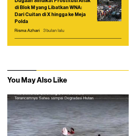
Dugaan Sindikat Prostitusi Anak
di Blok M yang Libatkan WNA:
Dari Cuitan di X hingga ke Meja
Polda
Risma Azhari
3 bulan lalu
You May Also Like