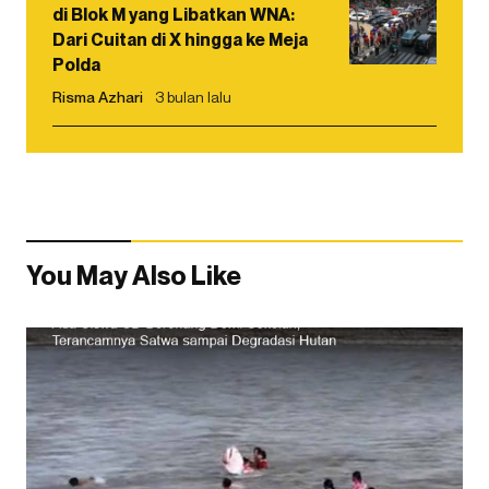
di Blok M yang Libatkan WNA:
Dari Cuitan di X hingga ke Meja
Polda
Risma Azhari
3 bulan lalu
You May Also Like