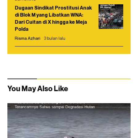
Dugaan Sindikat Prostitusi Anak
di Blok M yang Libatkan WNA:
Dari Cuitan di X hingga ke Meja
Polda
Risma Azhari
3 bulan lalu
You May Also Like