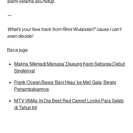
alami selama aku hidup.
—
What’s your fave track from Rinni Wulandari? ’cause I can’t
even decide!
Baca juga:
Makna ‘Menjadi Manusia’ Diusung Karin Sebagai Debut
Singlenya!
Frank Ocean Bawa ‘Bayi Hijau’ ke Met Gala, Begini
Penampakannya
MTV VMAs: Ini Dia Best Red Carpet Looks Para Seleb
di Tahun Ini!