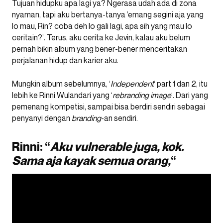
Tujuan hidupku apa lagi ya? Ngerasa udah ada di zona
nyaman, tapi aku bertanya-tanya ’emang segini aja yang
lo mau, Rin? coba deh lo gali lagi, apa sih yang mau lo
ceritain?’. Terus, aku cerita ke Jevin, kalau aku belum
pernah bikin album yang bener-bener menceritakan
perjalanan hidup dan karier aku.
Mungkin album sebelumnya, ‘
Independent
‘ part 1 dan 2, itu
lebih ke Rinni Wulandari yang ‘
rebranding image
‘. Dari yang
pemenang kompetisi, sampai bisa berdiri sendiri sebagai
penyanyi dengan
branding
-an sendiri.
Rinni: “
Aku vulnerable juga, kok.
Sama aja kayak semua orang,
“