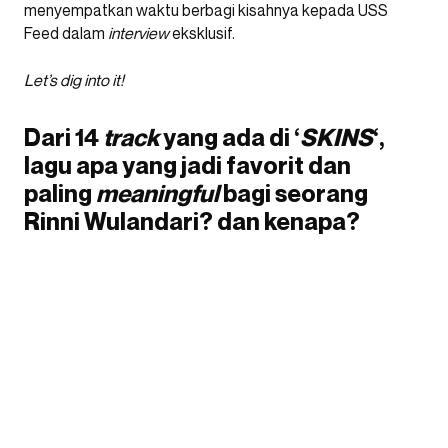
menyempatkan waktu berbagi kisahnya kepada USS
Feed dalam
interview
eksklusif.
Let’s dig into it!
Dari 14
track
yang ada di ‘
SKINS
‘,
lagu apa yang jadi favorit dan
paling
meaningful
bagi seorang
Rinni Wulandari? dan kenapa?