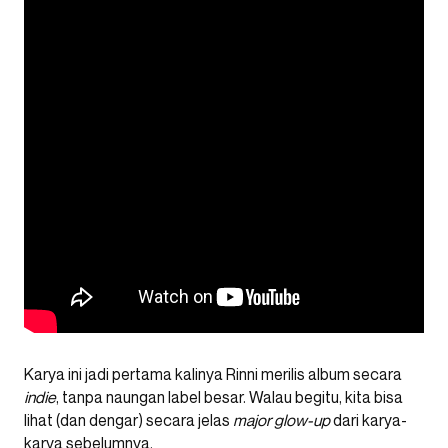
Karya ini jadi pertama kalinya Rinni merilis album secara
indie
, tanpa naungan label besar. Walau begitu, kita bisa
lihat (dan dengar) secara jelas
major glow-up
dari karya-
karya sebelumnya.