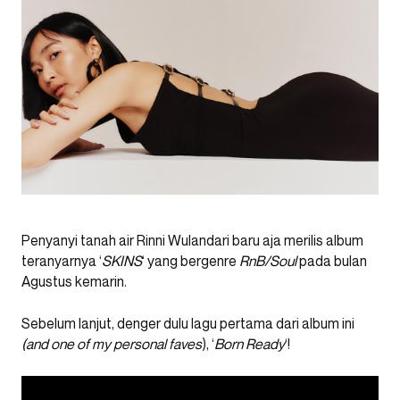
Penyanyi tanah air Rinni Wulandari baru aja merilis album
teranyarnya ‘
SKINS
‘ yang bergenre
RnB/Soul
pada bulan
Agustus kemarin.
Sebelum lanjut, denger dulu lagu pertama dari album ini
(and one of my personal
faves
), ‘
Born Ready
‘!