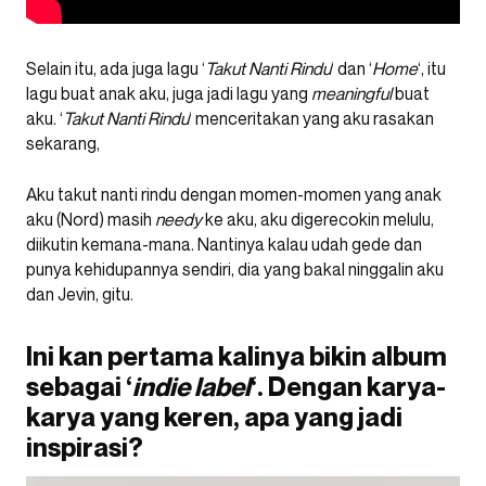
Selain itu, ada juga lagu ‘
Takut Nanti Rindu
‘ dan ‘
Home
‘, itu
lagu buat anak aku, juga jadi lagu yang
meaningful
buat
aku. ‘
Takut Nanti Rindu
‘ menceritakan yang aku rasakan
sekarang,
Aku takut nanti rindu dengan momen-momen yang anak
aku (Nord) masih
needy
ke aku, aku digerecokin melulu,
diikutin kemana-mana. Nantinya kalau udah gede dan
punya kehidupannya sendiri, dia yang bakal ninggalin aku
dan Jevin, gitu.
Ini kan pertama kalinya bikin album
sebagai ‘
indie label
‘. Dengan karya-
karya yang keren, apa yang jadi
inspirasi?