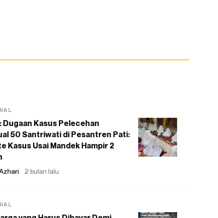
RIAL
: Dugaan Kasus Pelecehan
al 50 Santriwati di Pesantren Pati:
e Kasus Usai Mandek Hampir 2
n
Azhari
2 bulan lalu
RIAL
arga yang Harus Dibayar Demi