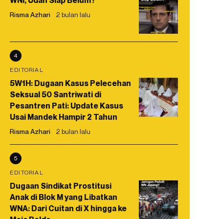
WNI, Udah Siap Belum?
Risma Azhari
2 bulan lalu
4
EDITORIAL
5W1H: Dugaan Kasus Pelecehan
Seksual 50 Santriwati di
Pesantren Pati: Update Kasus
Usai Mandek Hampir 2 Tahun
Risma Azhari
2 bulan lalu
5
EDITORIAL
Dugaan Sindikat Prostitusi
Anak di Blok M yang Libatkan
WNA: Dari Cuitan di X hingga ke