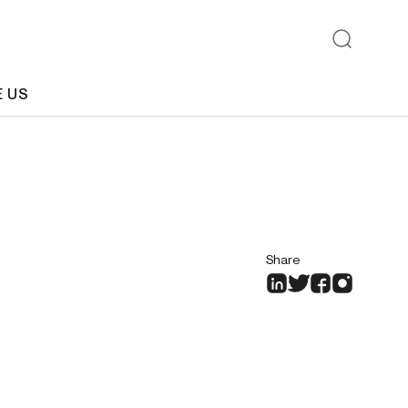
E US
Share