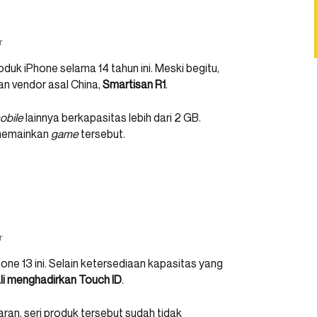
r
roduk iPhone selama 14 tahun ini. Meski begitu,
an vendor asal China,
Smartisan R1
.
obile
lainnya berkapasitas lebih dari 2 GB.
 memainkan
game
tersebut.
r
hone 13 ini. Selain ketersediaan kapasitas yang
i menghadirkan Touch ID
.
saran, seri produk tersebut sudah tidak