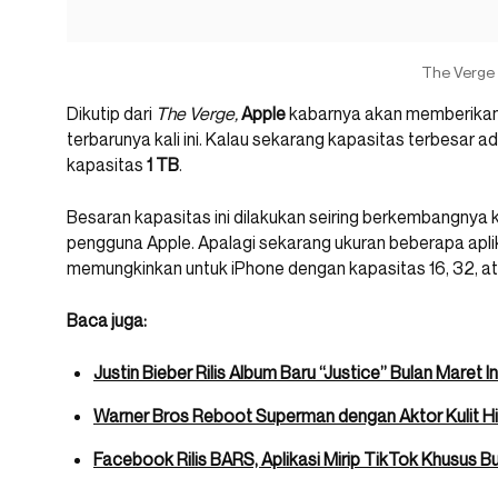
The Verge
Dikutip dari
The Verge,
Apple
kabarnya akan memberikan
terbarunya kali ini. Kalau sekarang kapasitas terbesar a
kapasitas
1 TB
.
Besaran kapasitas ini dilakukan seiring berkembangnya 
pengguna Apple. Apalagi sekarang ukuran beberapa apli
memungkinkan untuk iPhone dengan kapasitas 16, 32, a
Baca juga:
Justin Bieber Rilis Album Baru “Justice” Bulan Maret In
Warner Bros Reboot Superman dengan Aktor Kulit Hit
Facebook Rilis BARS, Aplikasi Mirip TikTok Khusus B