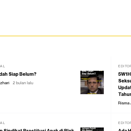
IAL
EDITO
dah Siap Belum?
5W1H
Seksu
zhari
2 bulan lalu
Updat
Tahu
Risma 
IAL
EDITO
 Sindikat Prostitusi Anak di Blok
Ada H