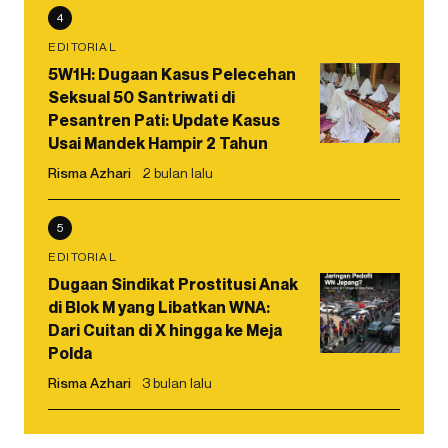
4
EDITORIAL
5W1H: Dugaan Kasus Pelecehan
Seksual 50 Santriwati di
Pesantren Pati: Update Kasus
Usai Mandek Hampir 2 Tahun
Risma Azhari
2 bulan lalu
5
EDITORIAL
Dugaan Sindikat Prostitusi Anak
di Blok M yang Libatkan WNA:
Dari Cuitan di X hingga ke Meja
Polda
Risma Azhari
3 bulan lalu