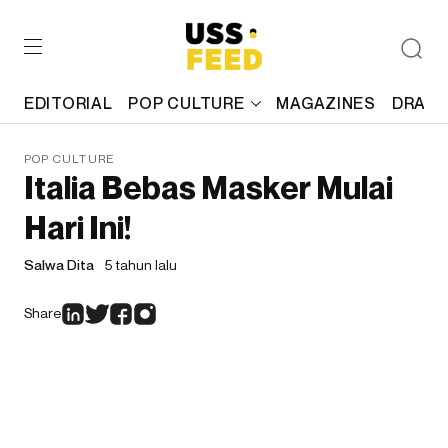
EDITORIAL
POP CULTURE
MAGAZINES
DRAFT
POP CULTURE
Italia Bebas Masker Mulai
Hari Ini!
Salwa Dita
5 tahun lalu
Share