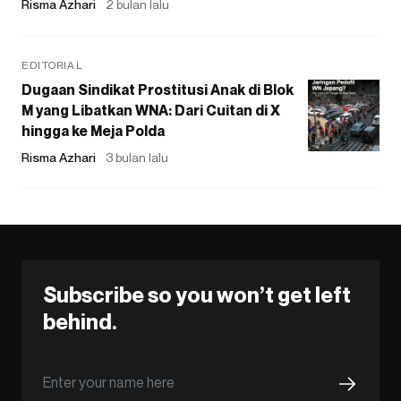
Risma Azhari
2 bulan lalu
EDITORIAL
Dugaan Sindikat Prostitusi Anak di Blok
M yang Libatkan WNA: Dari Cuitan di X
hingga ke Meja Polda
Risma Azhari
3 bulan lalu
Subscribe so you won’t get left
behind.