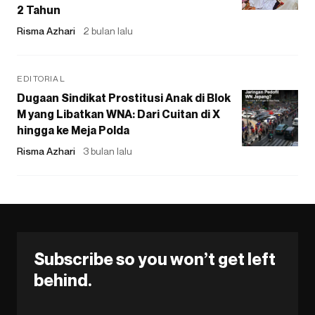
2 Tahun
Risma Azhari
2 bulan lalu
EDITORIAL
Dugaan Sindikat Prostitusi Anak di Blok
M yang Libatkan WNA: Dari Cuitan di X
hingga ke Meja Polda
Risma Azhari
3 bulan lalu
Subscribe so you won’t get left
behind.