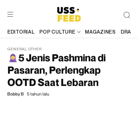
EDITORIAL
POP CULTURE
MAGAZINES
DRAFT
GENERAL OTHER
5 Jenis Pashmina di
Pasaran, Perlengkap
OOTD Saat Lebaran
Bobby B
5 tahun lalu