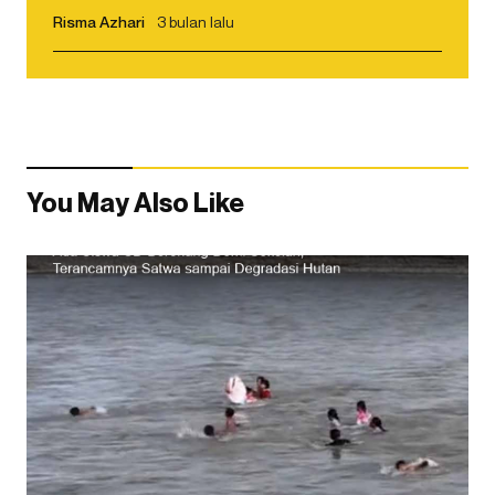
Risma Azhari
3 bulan lalu
You May Also Like