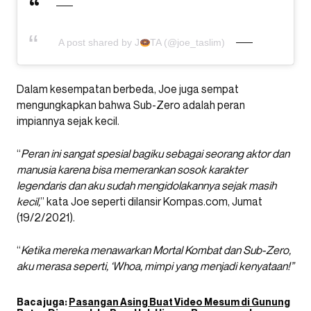
A post shared by J
TA (@joe_taslim)
Dalam kesempatan berbeda, Joe juga sempat
mengungkapkan bahwa Sub-Zero adalah peran
impiannya sejak kecil.
“
Peran ini sangat spesial bagiku sebagai seorang aktor dan
manusia karena bisa memerankan sosok karakter
legendaris dan aku sudah mengidolakannya sejak masih
kecil,
” kata Joe seperti dilansir Kompas.com, Jumat
(19/2/2021).
“
Ketika mereka menawarkan Mortal Kombat dan Sub-Zero,
aku merasa seperti, ‘Whoa, mimpi yang menjadi kenyataan!”
Baca juga:
Pasangan Asing Buat Video Mesum di Gunung