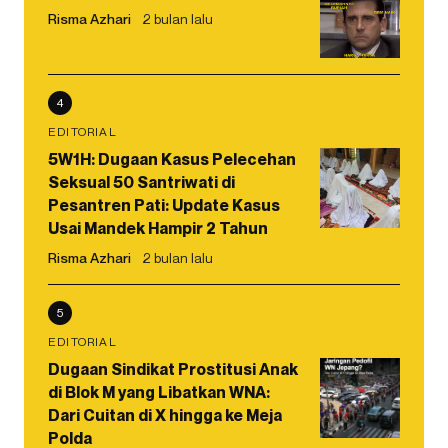
Risma Azhari
2 bulan lalu
4
EDITORIAL
5W1H: Dugaan Kasus Pelecehan
Seksual 50 Santriwati di
Pesantren Pati: Update Kasus
Usai Mandek Hampir 2 Tahun
Risma Azhari
2 bulan lalu
5
EDITORIAL
Dugaan Sindikat Prostitusi Anak
di Blok M yang Libatkan WNA:
Dari Cuitan di X hingga ke Meja
Polda