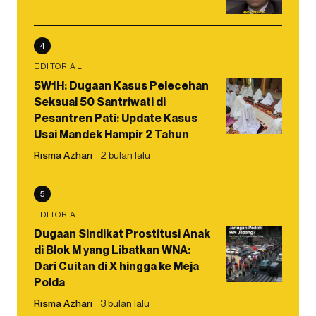
4
EDITORIAL
5W1H: Dugaan Kasus Pelecehan
Seksual 50 Santriwati di
Pesantren Pati: Update Kasus
Usai Mandek Hampir 2 Tahun
Risma Azhari
2 bulan lalu
5
EDITORIAL
Dugaan Sindikat Prostitusi Anak
di Blok M yang Libatkan WNA:
Dari Cuitan di X hingga ke Meja
Polda
Risma Azhari
3 bulan lalu