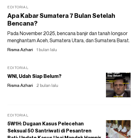
EDITORIAL
Apa Kabar Sumatera 7 Bulan Setelah
Bencana?
Pada November 2025, bencana banjir dan tanah longsor
menghantam Aceh, Sumatera Utara, dan Sumatera Barat.
Risma Azhari
1 bulan lalu
EDITORIAL
WNI, Udah Siap Belum?
Risma Azhari
2 bulan lalu
EDITORIAL
5W1H: Dugaan Kasus Pelecehan
Seksual 50 Santriwati di Pesantren
Pati: Update Kasus Usai Mandek Hampir