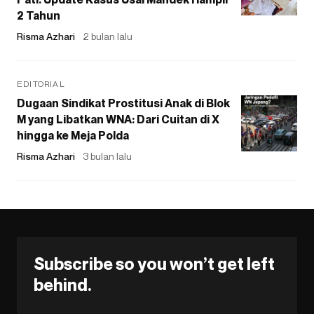
2 Tahun
Risma Azhari
2 bulan lalu
EDITORIAL
Dugaan Sindikat Prostitusi Anak di Blok
M yang Libatkan WNA: Dari Cuitan di X
hingga ke Meja Polda
Risma Azhari
3 bulan lalu
Subscribe so you won’t get left
behind.