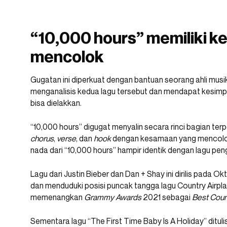
“10,000 hours” memiliki 
mencolok
Gugatan ini diperkuat dengan bantuan seorang ahli musi
menganalisis kedua lagu tersebut dan mendapat kesimp
bisa dielakkan.
“10,000 hours” digugat menyalin secara rinci bagian terp
chorus
,
verse
, dan
hook
dengan kesamaan yang mencolok
nada dari “10,000 hours” hampir identik dengan lagu pen
Lagu dari Justin Bieber dan Dan + Shay ini dirilis pada O
dan menduduki posisi puncak tangga lagu Country Airpl
memenangkan
Grammy Awards
2021 sebagai
Best Coun
Sementara lagu “The First Time Baby Is A Holiday” dituli