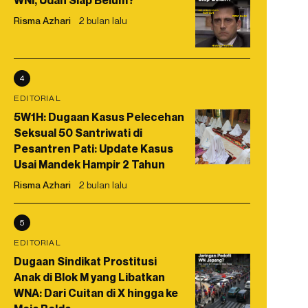
WNI, Udah Siap Belum?
Risma Azhari
2 bulan lalu
4
EDITORIAL
5W1H: Dugaan Kasus Pelecehan
Seksual 50 Santriwati di
Pesantren Pati: Update Kasus
Usai Mandek Hampir 2 Tahun
Risma Azhari
2 bulan lalu
5
EDITORIAL
Dugaan Sindikat Prostitusi
Anak di Blok M yang Libatkan
WNA: Dari Cuitan di X hingga ke