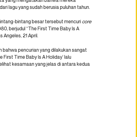
ipta yang mengatakan bahwa mereka
ari lagu yang sudah berusia puluhan tahun.
ntang-bintang besar tersebut mencuri
core
80, berjudul “The First Time Baby Is A
 Angeles, 21 April.
n bahwa pencurian yang dilakukan sangat
First Time Baby Is A Holiday’ lalu
lihat kesamaan yang jelas di antara kedua