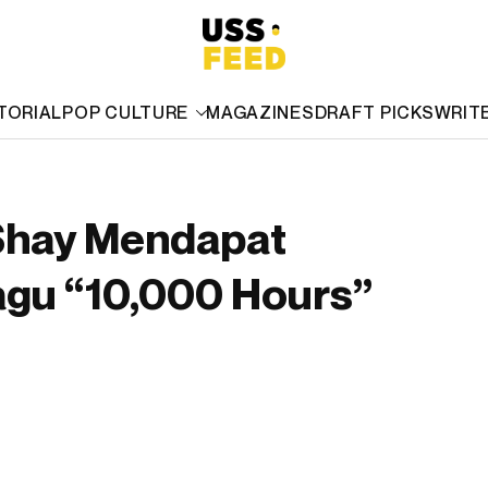
TORIAL
POP CULTURE
MAGAZINES
DRAFT PICKS
WRIT
 Shay Mendapat
agu “10,000 Hours”