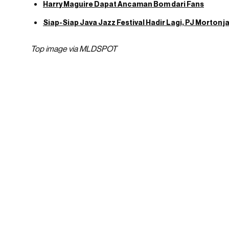
Harry Maguire Dapat Ancaman Bom dari Fans
Siap-Siap Java Jazz Festival Hadir Lagi, PJ Morton ja
Top image via MLDSPOT