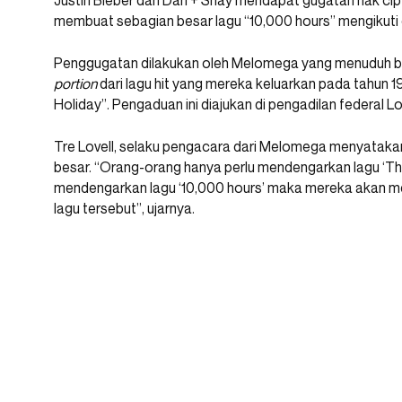
Justin Bieber dan Dan + Shay mendapat gugatan hak c
membuat sebagian besar lagu “10,000 hours” mengikuti d
Penggugatan dilakukan oleh Melomega yang menuduh bi
portion
dari lagu hit yang mereka keluarkan pada tahun 19
Holiday”. Pengaduan ini diajukan di pengadilan federal Los
Tre Lovell, selaku pengacara dari Melomega menyataka
besar. “Orang-orang hanya perlu mendengarkan lagu ‘The 
mendengarkan lagu ‘10,000 hours’ maka mereka akan me
lagu tersebut”, ujarnya.