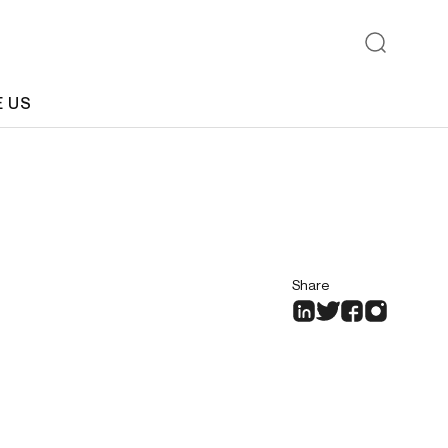
E US
Share