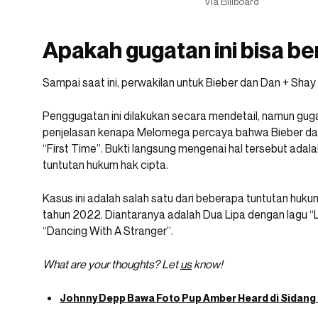
Via Billboard
Apakah gugatan ini bisa be
Sampai saat ini, perwakilan untuk Bieber dan Dan + Sh
Penggugatan ini dilakukan secara mendetail, namun gug
penjelasan kenapa Melomega percaya bahwa Bieber da
“First Time”. Bukti langsung mengenai hal tersebut ada
tuntutan hukum hak cipta.
Kasus ini adalah salah satu dari beberapa tuntutan huku
tahun 2022. Diantaranya adalah Dua Lipa dengan lagu “
“Dancing With A Stranger”.
What are your thoughts? Let
us
know!
Johnny Depp Bawa Foto Pup Amber Heard di Sidang 