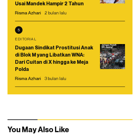
Usai Mandek Hampir 2 Tahun
Risma Azhari
2 bulan lalu
5
EDITORIAL
Dugaan Sindikat Prostitusi Anak
di Blok M yang Libatkan WNA:
Dari Cuitan di X hingga ke Meja
Polda
Risma Azhari
3 bulan lalu
You May Also Like