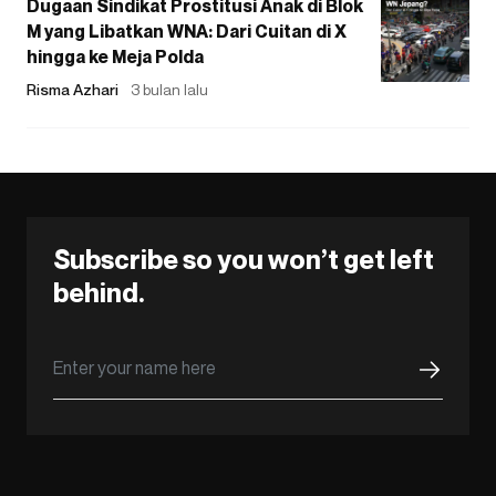
Dugaan Sindikat Prostitusi Anak di Blok
M yang Libatkan WNA: Dari Cuitan di X
hingga ke Meja Polda
Risma Azhari
3 bulan lalu
Subscribe so you won’t get left
behind.