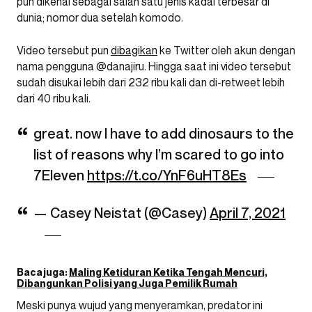
pun dikenal sebagai salah satu jenis kadal terbesar di
dunia; nomor dua setelah komodo.
Video tersebut pun
dibagikan
ke Twitter oleh akun dengan
nama pengguna @danajiru. Hingga saat ini video tersebut
sudah disukai lebih dari 232 ribu kali dan di-retweet lebih
dari 40 ribu kali.
great. now I have to add dinosaurs to the
list of reasons why I’m scared to go into
7Eleven
https://t.co/YnF6uHT8Es
— Casey Neistat (@Casey)
April 7, 2021
Baca juga:
Maling Ketiduran Ketika Tengah Mencuri,
Dibangunkan Polisi yang Juga Pemilik Rumah
Meski punya wujud yang menyeramkan, predator ini