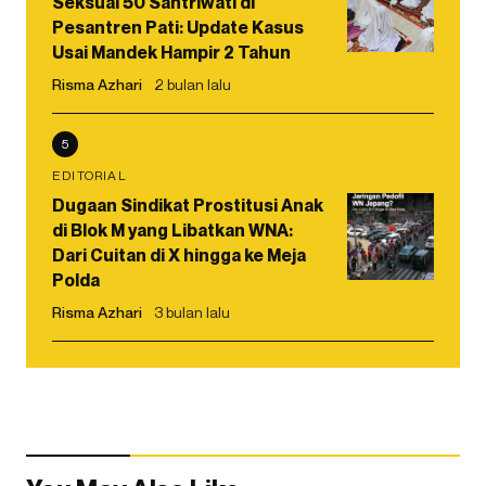
Seksual 50 Santriwati di
Pesantren Pati: Update Kasus
Usai Mandek Hampir 2 Tahun
Risma Azhari
2 bulan lalu
5
EDITORIAL
Dugaan Sindikat Prostitusi Anak
di Blok M yang Libatkan WNA:
Dari Cuitan di X hingga ke Meja
Polda
Risma Azhari
3 bulan lalu