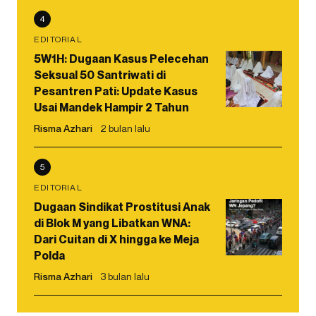
4
EDITORIAL
5W1H: Dugaan Kasus Pelecehan
Seksual 50 Santriwati di
Pesantren Pati: Update Kasus
Usai Mandek Hampir 2 Tahun
Risma Azhari
2 bulan lalu
5
EDITORIAL
Dugaan Sindikat Prostitusi Anak
di Blok M yang Libatkan WNA:
Dari Cuitan di X hingga ke Meja
Polda
Risma Azhari
3 bulan lalu