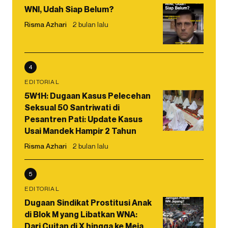
WNI, Udah Siap Belum?
Risma Azhari
2 bulan lalu
4
EDITORIAL
5W1H: Dugaan Kasus Pelecehan
Seksual 50 Santriwati di
Pesantren Pati: Update Kasus
Usai Mandek Hampir 2 Tahun
Risma Azhari
2 bulan lalu
5
EDITORIAL
Dugaan Sindikat Prostitusi Anak
di Blok M yang Libatkan WNA:
Dari Cuitan di X hingga ke Meja