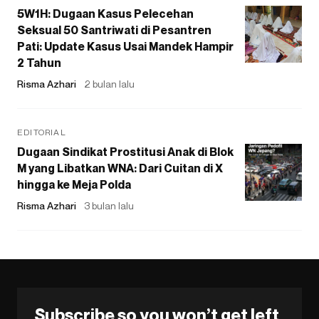
5W1H: Dugaan Kasus Pelecehan
Seksual 50 Santriwati di Pesantren
Pati: Update Kasus Usai Mandek Hampir
2 Tahun
Risma Azhari
2 bulan lalu
EDITORIAL
Dugaan Sindikat Prostitusi Anak di Blok
M yang Libatkan WNA: Dari Cuitan di X
hingga ke Meja Polda
Risma Azhari
3 bulan lalu
Subscribe so you won’t get left