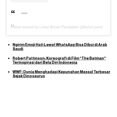
A post shared by Luhut Binsar Pandjaitan (@luhut.pandjaitan)
Ngirim Emoji Hati Lewat WhatsApp Bisa Dibui di Arab
Saudi
Robert Pattinson: Koreografi di Film “The Batman”
Terinspirasi dari Bela Diri Indonesia
WWF: Dunia Menghadapi Kepunahan Massal Terbesar
Sejak Dinosaurus