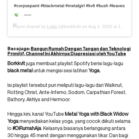
#corpsepaint #blackmetal #metalgirl #kvlt #bush #leaves
A post shared by
Lydia
(@borkkvlt) on
Aug 4, 2020 at 11:51am PDT
Baca juga:
Bangun Rumah Dengan Tangan dan Teknologi
Primitif, Channel Ini Akhirnya Diapresiasi oleh YouTube
Borkkvlt
juga membuat playlist Spotify berisi lagu-lagu
black metal
untuk mengisi sesi latihan
Yoga.
Isi playlist tersebut pun meliputi lagu-lagu dari Walknut,
Rotting Christ, Ante-Inferno, Sodom, Carpathian Forest,
Bathory, Akhlys and Hermoor.
Hingga kini, kanal YouTube
Metal Yoga with Black Widow
Yoga
menyediakan kelas yoga, yang cocok diikuti selama
lo
#DiRumahAja
. Kelasnya biasanya berlangsung antara
30 hingga 45 menit dengan menggunakan tikar. Dan bagi