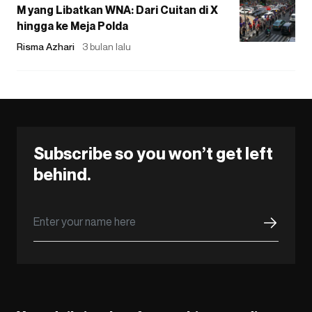
M yang Libatkan WNA: Dari Cuitan di X
hingga ke Meja Polda
Risma Azhari
3 bulan lalu
Subscribe so you won’t get left
behind.