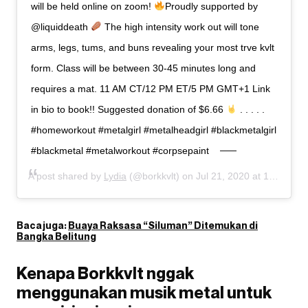
will be held online on zoom!
Proudly supported by
@liquiddeath
The high intensity work out will tone
arms, legs, tums, and buns revealing your most trve kvlt
form. Class will be between 30-45 minutes long and
requires a mat. 11 AM CT/12 PM ET/5 PM GMT+1⁣ Link
in bio to book!! Suggested donation of $6.66
. . . . .
#homeworkout #metalgirl #metalheadgirl #blackmetalgirl
#blackmetal #metalworkout #corpsepaint
A post shared by
Lydia
(@borkkvlt) on
Jul 21, 2020 at 10:19am PDT
Baca juga:
Buaya Raksasa “Siluman” Ditemukan di
Bangka Belitung
Kenapa Borkkvlt nggak
menggunakan musik metal untuk