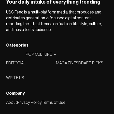
Your daily intake of everything trending
USS Feed is a multi-platform media that produces and
distributes generation z-focused digital content,
reporting the latest trends on fashion, lifestyle, culture,
and music to its audience.
Categories
POP CULTURE
EDITORIAL
MAGAZINES
DRAFT PICKS
WRITE US
Company
About
Privacy Policy
Terms of Use