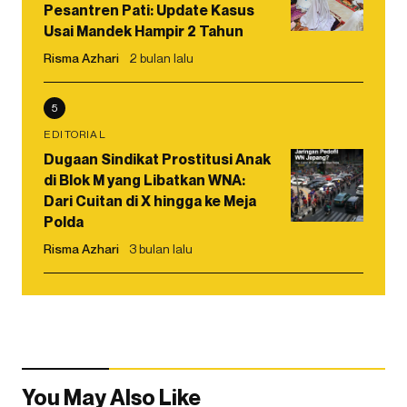
Pesantren Pati: Update Kasus
Usai Mandek Hampir 2 Tahun
Risma Azhari
2 bulan lalu
5
EDITORIAL
Dugaan Sindikat Prostitusi Anak
di Blok M yang Libatkan WNA:
Dari Cuitan di X hingga ke Meja
Polda
Risma Azhari
3 bulan lalu
You May Also Like