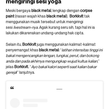
mengiringi sesi yoga
Meski bergaya
black metal
, lengkap dengan
corpse
paint
(riasan wajah khas
black metal
),
Borkkvlt
tak
menggunakan musik tersebut untuk mengiringi
sesi
livestream-nya.
Agak kurang seru sih, tapi hal ini ia
lakukan dikarenakan undang-undang hak cipta.
Selain itu,
Borkkvlt
juga menggunakan kalimat-kalimat
penyemangat khas
black metal:
“
latihan intensitas tinggi ini
bakal mengencangkan lengan, tungkai, perut, dan bokong
anda dan pada akhirnya mengungkap wujud kultus kalian
,”
jelas
Borkkvlt.
“
Ayo bakal kalori seperti saat kalian bakar
gereja
!” lanjutnya.