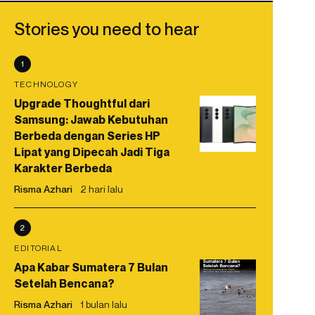
Stories you need to hear
1
TECHNOLOGY
Upgrade Thoughtful dari
Samsung: Jawab Kebutuhan
Berbeda dengan Series HP
Lipat yang Dipecah Jadi Tiga
Karakter Berbeda
Risma Azhari
2 hari lalu
2
EDITORIAL
Apa Kabar Sumatera 7 Bulan
Setelah Bencana?
Risma Azhari
1 bulan lalu