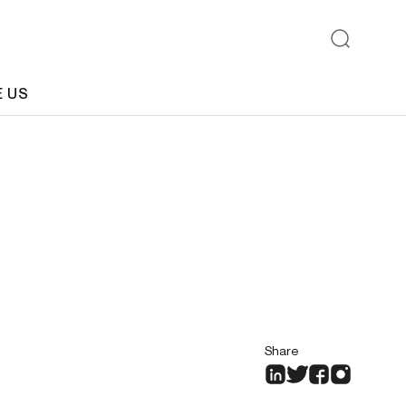
E US
Share