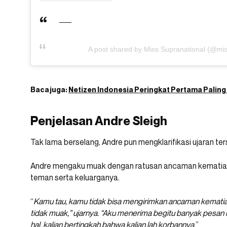
A post shared by Miss Supranational (@mis
Baca juga:
Netizen Indonesia Peringkat Pertama Palin
Penjelasan Andre Sleigh
Tak lama berselang, Andre pun mengklarifikasi ujaran ter
Andre mengaku muak dengan ratusan ancaman kematian 
teman serta keluarganya.
“
Kamu tau, kamu tidak bisa mengirimkan ancaman kematia
tidak muak,” ujarnya. “Aku menerima begitu banyak pesan
hal, kalian bertingkah bahwa kalian lah korbannya
.”