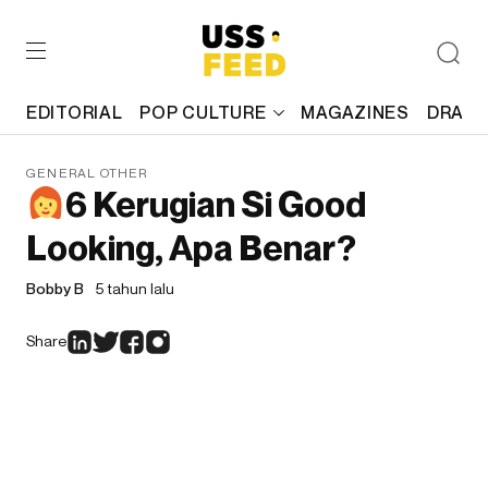
EDITORIAL
POP CULTURE
MAGAZINES
DRAFT
GENERAL OTHER
6 Kerugian Si Good
Looking, Apa Benar?
Bobby B
5 tahun lalu
Share