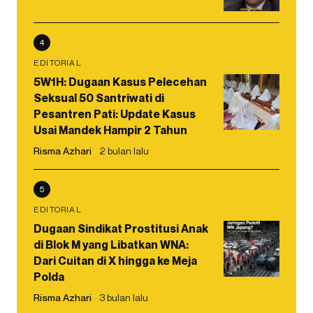
4
EDITORIAL
5W1H: Dugaan Kasus Pelecehan
Seksual 50 Santriwati di
Pesantren Pati: Update Kasus
Usai Mandek Hampir 2 Tahun
Risma Azhari
2 bulan lalu
5
EDITORIAL
Dugaan Sindikat Prostitusi Anak
di Blok M yang Libatkan WNA:
Dari Cuitan di X hingga ke Meja
Polda
Risma Azhari
3 bulan lalu