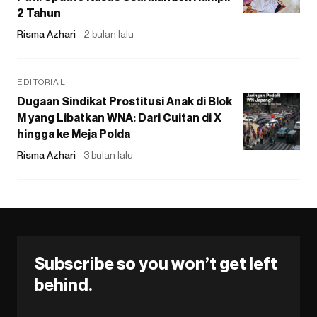
2 Tahun
Risma Azhari
2 bulan lalu
EDITORIAL
Dugaan Sindikat Prostitusi Anak di Blok
M yang Libatkan WNA: Dari Cuitan di X
hingga ke Meja Polda
Risma Azhari
3 bulan lalu
Subscribe so you won’t get left
behind.