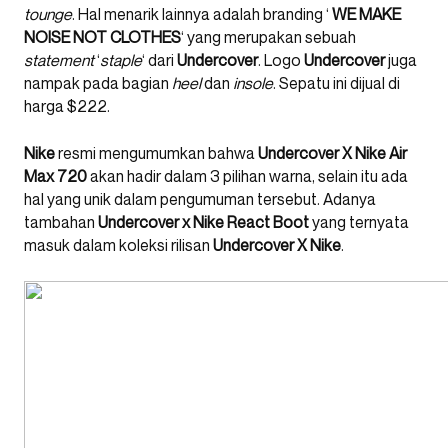
tounge
. Hal menarik lainnya adalah branding ‘
WE MAKE
NOISE NOT CLOTHES
‘ yang merupakan sebuah
statement
‘
staple
‘ dari
Undercover
. Logo
Undercover
juga
nampak pada bagian
heel
dan
insole
. Sepatu ini dijual di
harga $222.
Nike
resmi mengumumkan bahwa
Undercover X Nike Air
Max 720
akan hadir dalam 3 pilihan warna, selain itu ada
hal yang unik dalam pengumuman tersebut. Adanya
tambahan
Undercover x Nike React Boot
yang ternyata
masuk dalam koleksi rilisan
Undercover X Nike
.