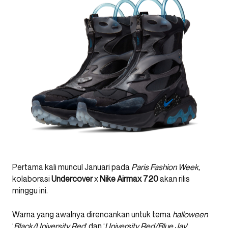
Pertama kali muncul Januari pada
Paris Fashion Week,
kolaborasi
Undercover
x
Nike Airmax 720
akan rilis
minggu ini.
Warna yang awalnya direncankan untuk tema
halloween
‘
Black/University Red
‘ dan ‘
University Red/Blue Jay
‘