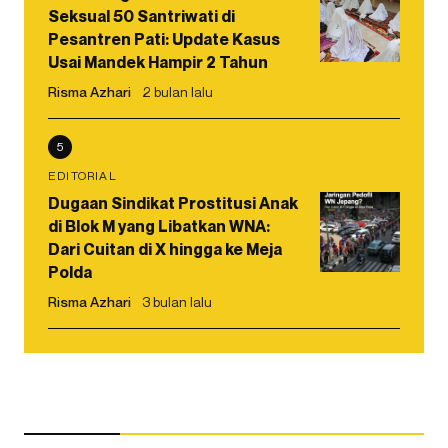
Seksual 50 Santriwati di
Pesantren Pati: Update Kasus
Usai Mandek Hampir 2 Tahun
Risma Azhari
2 bulan lalu
5
EDITORIAL
Dugaan Sindikat Prostitusi Anak
di Blok M yang Libatkan WNA:
Dari Cuitan di X hingga ke Meja
Polda
Risma Azhari
3 bulan lalu